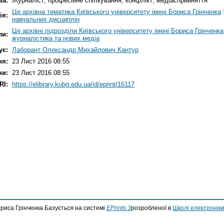
ва:
Журналіст; професійне спілкування; конфлікт; медіасприйняття
Це архівна тематика Київського університету імені Бориса Грінченка
ія:
навчальних дисциплін
Це архівні підрозділи Київського університету імені Бориса Грінченка
ли:
журналістика та нових медіа
ує:
Лаборант Олександр Михайлович Кантур
ня:
23 Лист 2016 08:55
ни:
23 Лист 2016 08:55
RI:
https://elibrary.kubg.edu.ua/id/eprint/16117
ориса Грінченка Базується на системі
EPrints 3
розробленої в
Школі електроніки