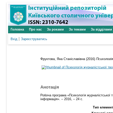
Головна
Про нас
За роками
За темами
За відділами
Вхід
Зареєструватись
Фруктова, Яна Станіславівна
(2016)
Психологі
Анотація
Робоча програма «Психологія журналістської т
інформація». – 2016, – 24 с.
Тип елемент