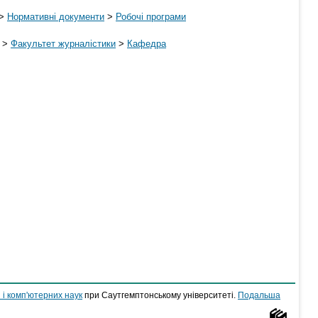
>
Нормативні документи
>
Робочі програми
>
Факультет журналістики
>
Кафедра
 і комп'ютерних наук
при Саутгемптонському університеті.
Подальша