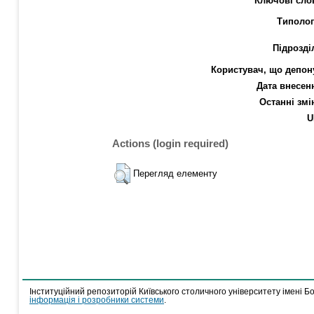
Ключові сло
Типолог
Підрозді
Користувач, що депон
Дата внесен
Останні змі
U
Actions (login required)
Перегляд елементу
Інституційний репозиторій Київського столичного університету імені Б
інформація і розробники системи
.