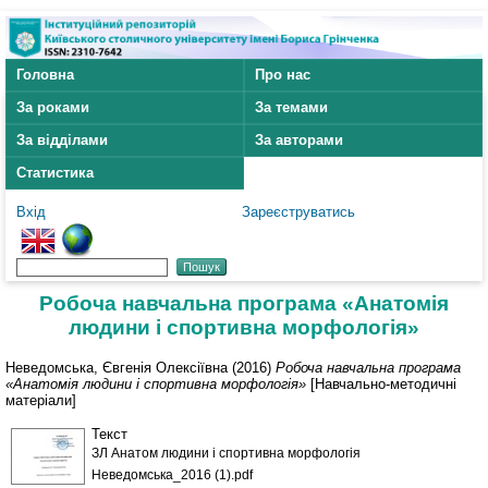
Головна
Про нас
За роками
За темами
За відділами
За авторами
Статистика
Вхід
Зареєструватись
Робоча навчальна програма «Анатомія
людини і спортивна морфологія»
Неведомська, Євгенія Олексіївна
(2016)
Робоча навчальна програма
«Анатомія людини і спортивна морфологія»
[Навчально-методичні
матеріали]
Текст
ЗЛ Анатом людини і спортивна морфологія
Неведомська_2016 (1).pdf