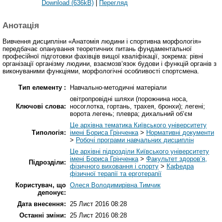
Download (636kB)
|
Перегляд
Анотація
Вивчення дисципліни «Анатомія людини і спортивна морфологія»
передбачає опанування теоретичних питань фундаментальної
професійної підготовки фахівців вищої кваліфікації, зокрема: рівні
організації організму людини, взаємозв‘язок будови і функцій органів з
виконуваними функціями, морфологічні особливості спортсмена.
Тип елементу :
Навчально-методичні матеріали
овітропровідні шляхи (порожнина носа,
Ключові слова:
носоглотка, гортань, трахея, бронхи); легені;
ворота легень; плевра; дихальний об‘єм
Це архівна тематика Київського університету
Типологія:
імені Бориса Грінченка
>
Нормативні документи
>
Робочі програми навчальних дисциплін
Це архівні підрозділи Київського університету
імені Бориса Грінченка
>
Факультет здоров’я,
Підрозділи:
фізичного виховання і спорту
>
Кафедра
фізичної терапії та ерготерапії
Користувач, що
Олеся Володимирівна Тимчик
депонує:
Дата внесення:
25 Лист 2016 08:28
Останні зміни:
25 Лист 2016 08:28