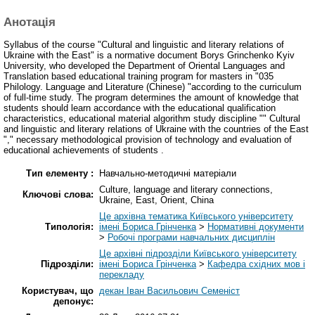
Анотація
Syllabus of the course "Cultural and linguistic and literary relations of
Ukraine with the East" is a normative document Borys Grinchenko Kyiv
University, who developed the Department of Oriental Languages ​​and
Translation based educational training program for masters in "035
Philology. Language and Literature (Chinese) "according to the curriculum
of full-time study. The program determines the amount of knowledge that
students should learn accordance with the educational qualification
characteristics, educational material algorithm study discipline "" Cultural
and linguistic and literary relations of Ukraine with the countries of the East
"," necessary methodological provision of technology and evaluation of
educational achievements of students .
Тип елементу :
Навчально-методичні матеріали
Culture, language and literary connections,
Ключові слова:
Ukraine, East, Orient, China
Це архівна тематика Київського університету
Типологія:
імені Бориса Грінченка
>
Нормативні документи
>
Робочі програми навчальних дисциплін
Це архівні підрозділи Київського університету
Підрозділи:
імені Бориса Грінченка
>
Кафедра східних мов і
перекладу
Користувач, що
декан Іван Васильович Семеніст
депонує: