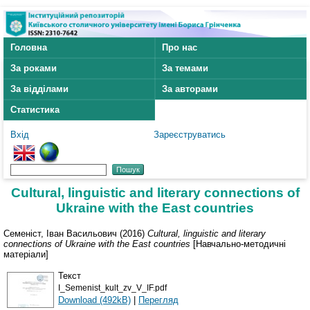
Головна
Про нас
За роками
За темами
За відділами
За авторами
Статистика
Вхід
Зареєструватись
Cultural, linguistic and literary connections of
Ukraine with the East countries
Семеніст, Іван Васильович
(2016)
Cultural, linguistic and literary
connections of Ukraine with the East countries
[Навчально-методичні
матеріали]
Текст
I_Semenist_kult_zv_V_IF.pdf
Download (492kB)
|
Перегляд