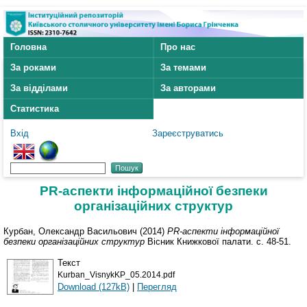
Головна
Про нас
За роками
За темами
За відділами
За авторами
Статистика
Вхід
Зареєструватись
РR-аспекти інформаційної безпеки
організаційних структур
Курбан, Олександр Васильович
(2014)
РR-аспекти інформаційної
безпеки організаційних структур
Вісник Книжкової палати. с. 48-51.
Текст
Kurban_VisnykKP_05.2014.pdf
Download (127kB)
|
Перегляд