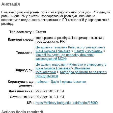
Анотація
Вивчено сучасний рівень розвитку корпоративної розвідки. Розглянуто
роль і місце РК у системі корпоративної розвідки. Визначено
перспективи подальшого використання РR-технологій у корпоративній
розвідці.
Тип елементу :
Стаття
корпоративна розвідка; інформація; зв'язки з
Ключові слова:
громадськістю; РR;
Це архівна тематика Київського університету
імені Бориса Грінченка
>
Статті у журналах
>
Типологія:
Фахові (входять до переліку фахових,
затверджений МОН)
Це архівні підрозділи Київського університету
імені Бориса Грінченка
>
Факультет
Підрозділи:
журналістики
>
Кафедра реклами та зв'язків з
громадськістю
Користувач, що
лаборант Дар'я Ігорівна Івасенко
депонує:
Дата внесення:
29 Лист 2016 11:51
Останні зміни:
29 Лист 2016 11:51
URI:
https://elibrary.kubg.edu.ua/id/eprint/16999
Actions (login required)