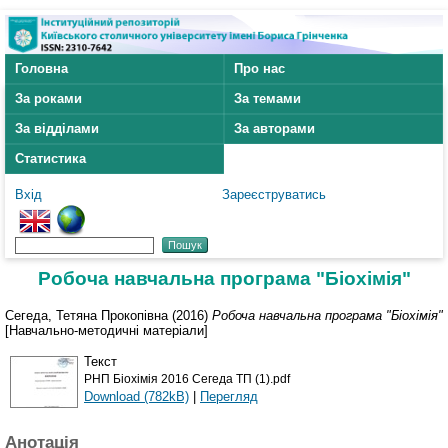
Головна
Про нас
За роками
За темами
За відділами
За авторами
Статистика
Вхід
Зареєструватись
Робоча навчальна програма "Біохімія"
Сегеда, Тетяна Прокопівна
(2016)
Робоча навчальна програма "Біохімія"
[Навчально-методичні матеріали]
Текст
РНП Біохімія 2016 Сегеда ТП (1).pdf
Download (782kB)
|
Перегляд
Анотація