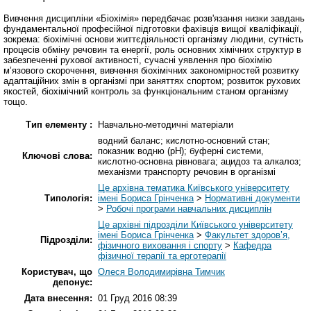
Вивчення дисципліни «Біохімія» передбачає розв'язання низки завдань
фундаментальної професійної підготовки фахівців вищої кваліфікації,
зокрема: біохімічні основи життєдіяльності організму людини, сутність
процесів обміну речовин та енергії, роль основних хімічних структур в
забезпеченні рухової активності, сучасні уявлення про біохімію
м’язового скорочення, вивчення біохімічних закономірностей розвитку
адаптаційних змін в організмі при заняттях спортом; розвиток рухових
якостей, біохімічний контроль за функціональним станом організму
тощо.
Тип елементу :
Навчально-методичні матеріали
водний баланс; кислотно-основний стан;
показник водню (рН); буферні системи,
Ключові слова:
кислотно-основна рівновага; ацидоз та алкалоз;
механізми транспорту речовин в організмі
Це архівна тематика Київського університету
Типологія:
імені Бориса Грінченка
>
Нормативні документи
>
Робочі програми навчальних дисциплін
Це архівні підрозділи Київського університету
імені Бориса Грінченка
>
Факультет здоров’я,
Підрозділи:
фізичного виховання і спорту
>
Кафедра
фізичної терапії та ерготерапії
Користувач, що
Олеся Володимирівна Тимчик
депонує:
Дата внесення:
01 Груд 2016 08:39