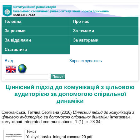
Головна
Про нас
За роками
За темами
За відділами
За авторами
Статистика
Вхід
Зареєструватись
Ціннісний підхід до комунікацій з цільовою
аудиторією за допомогою спіральної
динаміки
Єжижанська, Тетяна Сергіївна
(2016)
Ціннісний підхід до комунікацій з
цільовою аудиторією за допомогою спіральної динаміки
Інтегровані
комунікації Integrated communications, 1 (1). с. 28-34.
Текст
Yezhyzhanska_integrat commun20.pdf