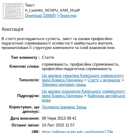
Текст
A_Lysenko_NCNPU_KAM_HI.pdf
Download (200kB)
|
Перегляд
Анотація
В статті розглядаються сутність, зміст та ознаки професійно-
педагогічної спрямованості особистості майбутнього вчителя,
проаналізовані її структурні компоненти та їхній взаємозв’язок.
Тип елементу :
Стаття
спрямованість; професійна спрямованість;
Ключові слова:
професійно-педагогічна спрямованість
Це архівна тематика Київського університету
Типологія:
імені Бориса Грінченка
>
Статті у журналах
>
Збірники наукових праць
Це архівні підрозділи Київського університету
Підрозділи:
імені Бориса Грінченка
>
Кафедра англійської
мови
Користувач, що
Людмила Іванівна Заяць
депонує:
Дата внесення:
08 Черв 2013 09:41
Останні зміни:
14 Лют 2015 11:57
URI:
https://elibrary.kubg.edu.ua/id/eprint/1794