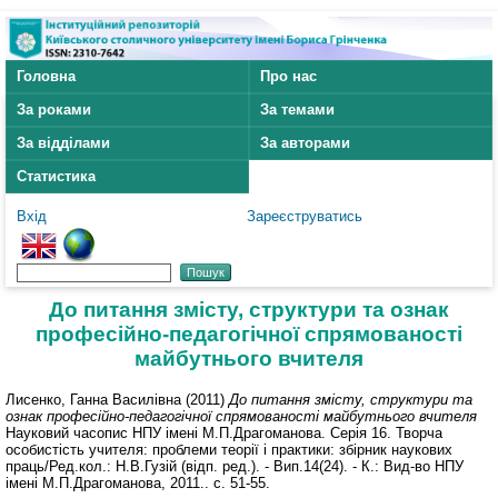
Головна
Про нас
За роками
За темами
За відділами
За авторами
Статистика
Вхід
Зареєструватись
До питання змісту, структури та ознак
професійно-педагогічної спрямованості
майбутнього вчителя
Лисенко, Ганна Василівна
(2011)
До питання змісту, структури та
ознак професійно-педагогічної спрямованості майбутнього вчителя
Науковий часопис НПУ імені М.П.Драгоманова. Серія 16. Творча
особистість учителя: проблеми теорії і практики: збірник наукових
праць/Ред.кол.: Н.В.Гузій (відп. ред.). - Вип.14(24). - К.: Вид-во НПУ
імені М.П.Драгоманова, 2011.. с. 51-55.