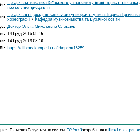
Це архівна тематика Київського університету імені Бориса Грінченка
ія:
навчальних дисциплін
Це архівні підрозділи Київського університету імені Бориса Грінченка
ли:
хореографії
>
Кафедра музикознавства та музичної освіти
ує:
Доктор Ольга Миколаївна Олексюк
ня:
14 Груд 2016 08:16
ни:
14 Груд 2016 08:16
RI:
https://elibrary.kubg.edu.ua/id/eprint/18259
ориса Грінченка Базується на системі
EPrints 3
розробленої в
Школі електроніки