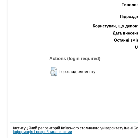
Типолог
Підрозді
Користувач, що депон
Дата внесен
Останні змі
U
Actions (login required)
Перегляд елементу
Інституційний репозиторій Київського столичного університету імені Б
інформація і розробники системи
.