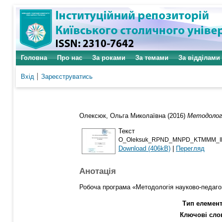
Головна
Про нас
За роками
За темами
За відділами
Вхід
Зареєструватись
Олексюк, Ольга Миколаївна
(2016)
Методологі
Текст
O_Oleksuk_RPND_MNPD_KTMMM_IM
Download (406kB)
|
Перегляд
Анотація
Робоча програма «Методологія науково-педагог
Тип елемент
Ключові сло