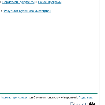
>
Нормативні документи
>
Робочі програми
>
Факультет музичного мистецтва і
 і комп'ютерних наук
при Саутгемптонському університеті.
Подальша