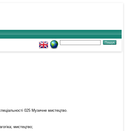
ь
спеціальності 025 Музичне мистецтво.
гогіка; мистецтво;