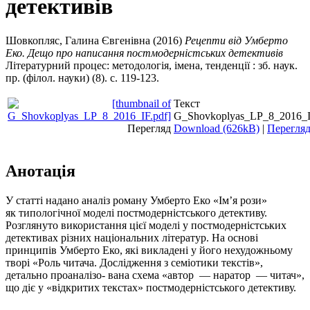
детективів
Шовкопляс, Галина Євгенівна
(2016)
Рецепти від Умберто
Еко. Дещо про написання постмодерністських детективів
Літературний процес: методологія, імена, тенденції : зб. наук.
пр. (філол. науки) (8). с. 119-123.
Текст
G_Shovkoplyas_LP_8_2016_I
Перегляд
Download (626kB)
|
Перегля
Анотація
У статті надано аналіз роману Умберто Еко «Ім’я рози»
як типологічної моделі постмодерністського детективу.
Розглянуто використання цієї моделі у постмодерністських
детективах різних національних літератур. На основі
принципів Умберто Еко, які викладені у його нехудожньому
творі «Роль читача. Дослідження з семіотики текстів»,
детально проаналізо- вана схема «автор — наратор — читач»,
що діє у «відкритих текстах» постмодерністського детективу.