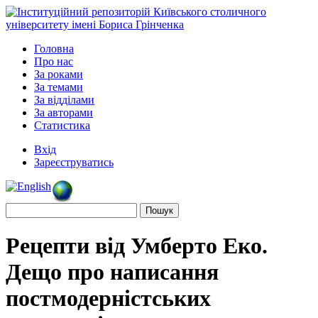
Головна
Про нас
За роками
За темами
За відділами
За авторами
Статистика
Вхід
Зареєструватись
Рецепти від Умберто Еко.
Дещо про написання
постмодерністських