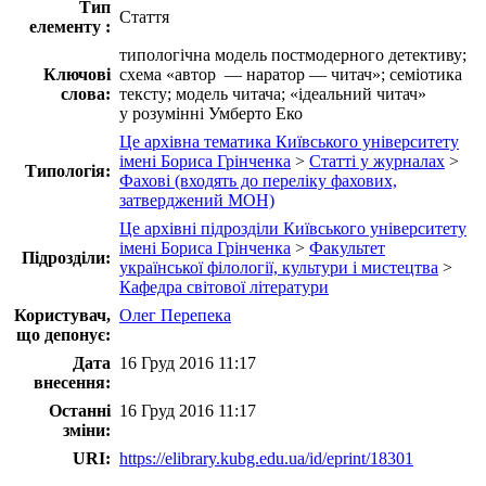
Тип
Стаття
елементу :
типологічна модель постмодерного детективу;
Ключові
схема «автор — наратор — читач»; семіотика
слова:
тексту; модель читача; «ідеальний читач»
у розумінні Умберто Еко
Це архівна тематика Київського університету
імені Бориса Грінченка
>
Статті у журналах
>
Типологія:
Фахові (входять до переліку фахових,
затверджений МОН)
Це архівні підрозділи Київського університету
імені Бориса Грінченка
>
Факультет
Підрозділи:
української філології, культури і мистецтва
>
Кафедра світової літератури
Користувач,
Олег Перепека
що депонує:
Дата
16 Груд 2016 11:17
внесення:
Останні
16 Груд 2016 11:17
зміни:
URI:
https://elibrary.kubg.edu.ua/id/eprint/18301