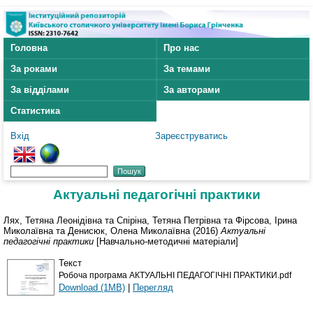
Головна
Про нас
За роками
За темами
За відділами
За авторами
Статистика
Вхід
Зареєструватись
Актуальні педагогічні практики
Лях, Тетяна Леонідівна
та
Спіріна, Тетяна Петрівна
та
Фірсова, Ірина
Миколаївна
та
Денисюк, Олена Миколаївна
(2016)
Актуальні
педагогічні практики
[Навчально-методичні матеріали]
Текст
Робоча програма АКТУАЛЬНІ ПЕДАГОГІЧНІ ПРАКТИКИ.pdf
Download (1MB)
|
Перегляд