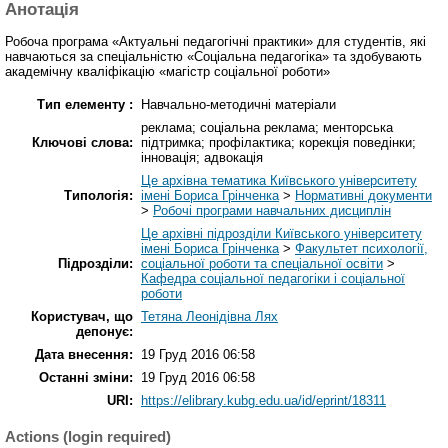
Анотація
Робоча програма «Актуальні педагогічні практики» для студентів, які
навчаються за спеціальністю «Соціальна педагогіка» та здобувають
академічну кваліфікацію «магістр соціальної роботи»
Тип елементу :
Навчально-методичні матеріали
реклама; соціальна реклама; менторська
Ключові слова:
підтримка; профілактика; корекція поведінки;
інновація; адвокація
Це архівна тематика Київського університету
Типологія:
імені Бориса Грінченка
>
Нормативні документи
>
Робочі програми навчальних дисциплін
Це архівні підрозділи Київського університету
імені Бориса Грінченка
>
Факультет психології,
Підрозділи:
соціальної роботи та спеціальної освіти
>
Кафедра соціальної педагогіки і соціальної
роботи
Користувач, що
Тетяна Леонідівна Лях
депонує:
Дата внесення:
19 Груд 2016 06:58
Останні зміни:
19 Груд 2016 06:58
URI:
https://elibrary.kubg.edu.ua/id/eprint/18311
Actions (login required)