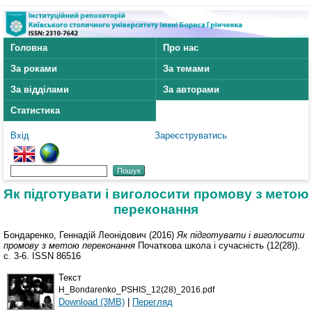
Головна
Про нас
За роками
За темами
За відділами
За авторами
Статистика
Вхід
Зареєструватись
Як підготувати і виголосити промову з метою
переконання
Бондаренко, Геннадій Леонідович
(2016)
Як підготувати і виголосити
промову з метою переконання
Початкова школа і сучасність (12(28)).
с. 3-6. ISSN 86516
Текст
H_Bondarenko_PSHIS_12(28)_2016.pdf
Download (3MB)
|
Перегляд