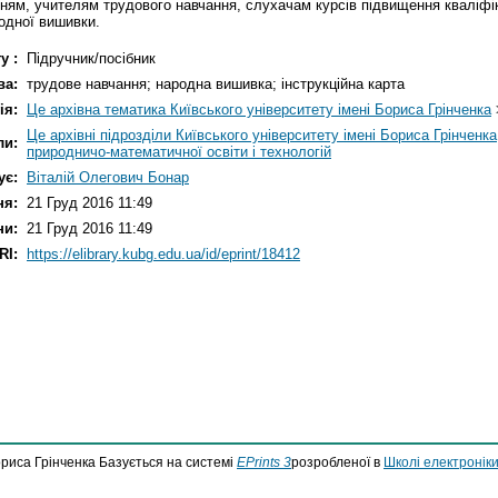
ням, учителям трудового навчання, слухачам курсів підвищення кваліфікац
одної вишивки.
у :
Підручник/посібник
ва:
трудове навчання; народна вишивка; інструкційна карта
ія:
Це архівна тематика Київського університету імені Бориса Грінченка
Це архівні підрозділи Київського університету імені Бориса Грінченка
ли:
природничо-математичної освіти і технологій
ує:
Віталій Олегович Бонар
ня:
21 Груд 2016 11:49
ни:
21 Груд 2016 11:49
RI:
https://elibrary.kubg.edu.ua/id/eprint/18412
ориса Грінченка Базується на системі
EPrints 3
розробленої в
Школі електроніки