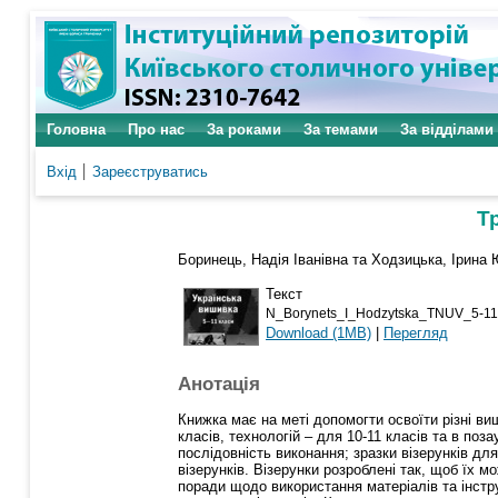
Головна
Про нас
За роками
За темами
За відділами
Вхід
Зареєструватись
Т
Боринець, Надія Іванівна
та
Ходзицька, Ірина 
Текст
N_Borynets_I_Hodzytska_TNUV_5-11
Download (1MB)
|
Перегляд
Анотація
Книжка має на меті допомогти освоїти різні в
класів, технологій – для 10-11 класів та в по
послідовність виконання; зразки візерунків д
візерунків. Візерунки розроблені так, щоб їх 
поради щодо використання матеріалів та інстру