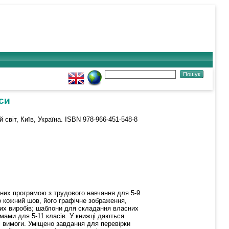
си
 світ, Київ, Україна. ISBN 978-966-451-548-8
ених програмою з трудового навчання для 5-9
ро кожний шов, його графічне зображення,
ших виробів; шаблони для складання власних
амами для 5-11 класів. У книжці даються
ні вимоги. Уміщено завдання для перевірки