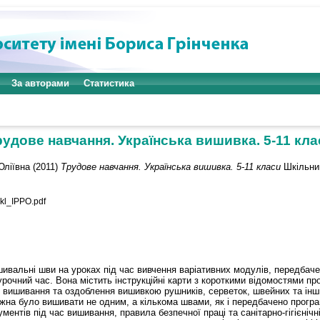
За авторами
Статистика
рудове навчання. Українська вишивка. 5-11 кла
Юліївна
(2011)
Трудове навчання. Українська вишивка. 5-11 класи
Шкільний
kl_IPPO.pdf
ишивальні шви на уроках під час вивчення варіативних модулів, передбач
заурочний час. Вона містить інструкційні карти з короткими відомостями п
ля вишивання та оздоблення вишивкою рушників, серветок, швейних та ін
можна було вишивати не одним, а кількома швами, як і передбачено прогр
ментів під час вишивання, правила безпечної праці та санітарно-гігієніч