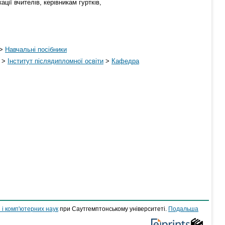
ії вчителів, керівникам гуртків,
>
Навчальні посібники
>
Інститут післядипломної освіти
>
Кафедра
 і комп'ютерних наук
при Саутгемптонському університеті.
Подальша