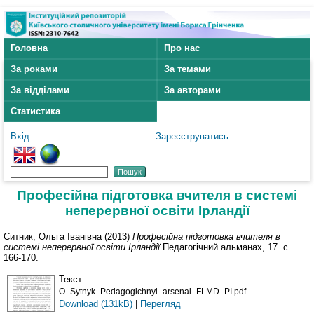
Головна
Про нас
За роками
За темами
За відділами
За авторами
Статистика
Вхід
Зареєструватись
Професійна підготовка вчителя в системі
неперервної освіти Ірландії
Ситник, Ольга Іванівна
(2013)
Професійна підготовка вчителя в
системі неперервної освіти Ірландії
Педагогічний альманах, 17. с.
166-170.
Текст
O_Sytnyk_Pedagogichnyi_arsenal_FLMD_PI.pdf
Download (131kB)
|
Перегляд