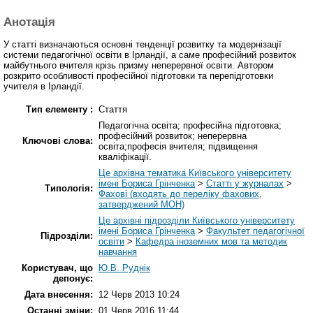
Анотація
У статті визначаються основні тенденції розвитку та модернізації
системи педагогічної освіти в Ірландії, а саме професійний розвиток
майбутнього вчителя крізь призму неперервної освіти. Автором
розкрито особливості професійної підготовки та перепідготовки
учителя в Ірландії.
Тип елементу :
Стаття
Педагогічна освіта; професійна підготовка;
професійний розвиток; неперервна
Ключові слова:
освіта;професія вчителя; підвищення
кваліфікації.
Це архівна тематика Київського університету
імені Бориса Грінченка
>
Статті у журналах
>
Типологія:
Фахові (входять до переліку фахових,
затверджений МОН)
Це архівні підрозділи Київського університету
імені Бориса Грінченка
>
Факультет педагогічної
Підрозділи:
освіти
>
Кафедра іноземних мов та методик
навчання
Користувач, що
Ю.В. Руднік
депонує:
Дата внесення:
12 Черв 2013 10:24
Останні зміни:
01 Черв 2016 11:44