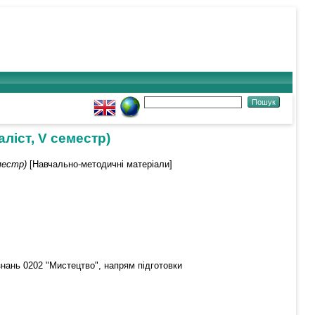
аліст, V семестр)
местр)
[Навчально-методичні матеріали]
знань 0202 "Мистецтво", напрям підготовки