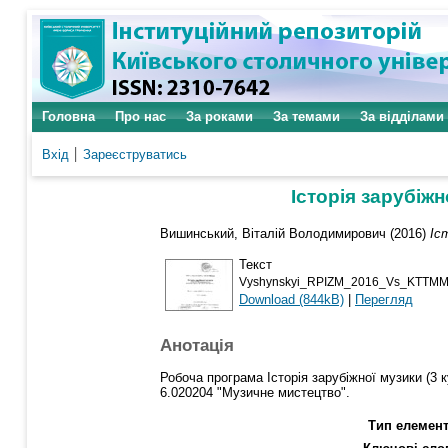
Головна
Про нас
За роками
За темами
За відділами
Вхід
Зареєструватись
Історія зарубіжн
Вишинський, Віталій Володимирович
(2016)
Іс
Текст
Vyshynskyi_RPIZM_2016_Vs_KTTMM
Download (844kB)
|
Перегляд
Анотація
Робоча програма Історія зарубіжної музики (3 
6.020204 "Музичне мистецтво".
Тип елемент