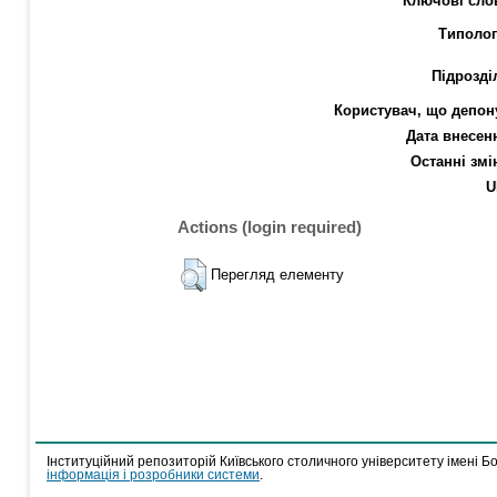
Ключові сло
Типолог
Підрозді
Користувач, що депон
Дата внесен
Останні змі
U
Actions (login required)
Перегляд елементу
Інституційний репозиторій Київського столичного університету імені Б
інформація і розробники системи
.