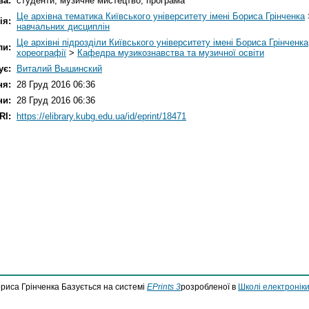
ва:
студенти; музичне мистецтво; програма
Це архівна тематика Київського університету імені Бориса Грінченка
ія:
навчальних дисциплін
Це архівні підрозділи Київського університету імені Бориса Грінченка
ли:
хореографії
>
Кафедра музикознавства та музичної освіти
ує:
Виталий Вышинский
ня:
28 Груд 2016 06:36
ни:
28 Груд 2016 06:36
RI:
https://elibrary.kubg.edu.ua/id/eprint/18471
ориса Грінченка Базується на системі
EPrints 3
розробленої в
Школі електроніки