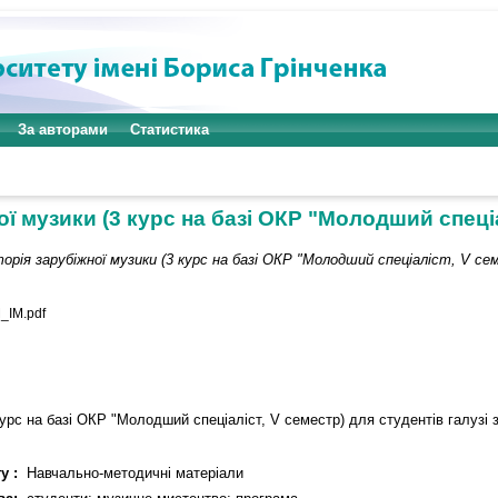
За авторами
Статистика
ої музики (3 курс на базі ОКР "Молодший спеці
торія зарубіжної музики (3 курс на базі ОКР "Молодший спеціаліст, V се
_IM.pdf
курс на базі ОКР "Молодший спеціаліст, V семестр) для студентів галузі 
у :
Навчально-методичні матеріали