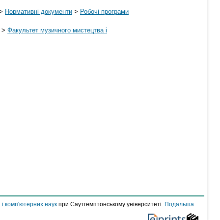
>
Нормативні документи
>
Робочі програми
>
Факультет музичного мистецтва і
 і комп'ютерних наук
при Саутгемптонському університеті.
Подальша