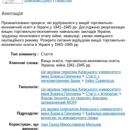
Download (1MB)
|
Перегляд
Анотація
Проаналізовано процеси, які відбувалися у вищій торговельно-
економічній освіті в Україні у 1941–1945 рр. Досліджено реорганізацію
вищих торговельно-економічних навчальних закладів України,
труднощі початкового етапу війни, евакуації, умови німецького
окупаційного режиму. Розкрито питання відбудови вищої торговельно-
економічної освіти в Україні у 1943–1945 рр
Тип елементу :
Стаття
Вища освіта; торговельно-економічна освіта;
Ключові слова:
Україна; війна 1941–1945 рр;
Це архівна тематика Київського університету
імені Бориса Грінченка
>
Статті у
наукометричних базах
>
Index Copernicus
Типологія:
Це архівна тематика Київського університету
імені Бориса Грінченка
>
Статті у журналах
>
Фахові (входять до переліку фахових,
затверджений МОН)
Це архівні підрозділи Київського університету
Підрозділи:
імені Бориса Грінченка
>
Кафедра міжнародних
відносин та міжнародного права
Користувач, що
пані Ганна Мирославівна Мельник
депонує: