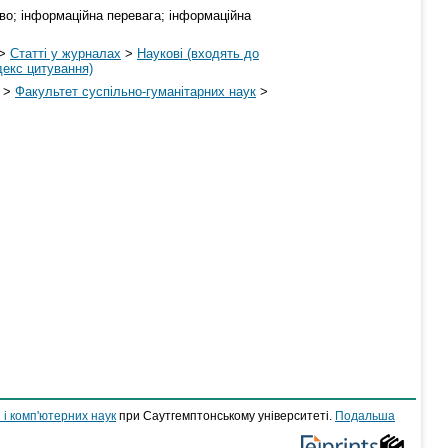
во; інформаційна перевага; інформаційна
>
Статті у журналах
>
Наукові (входять до
декс цитування)
>
Факультет суспільно-гуманітарних наук
>
 і комп'ютерних наук
при Саутгемптонському університеті.
Подальша