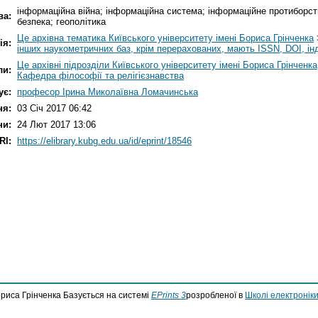
інформаційна війна; інформаційна система; інформаційне протиборст
ва:
безпека; геополітика
Це архівна тематика Київського університету імені Бориса Грінченка
ія:
інших наукометричних баз, крім перерахованих, мають ISSN, DOI, ін
Це архівні підрозділи Київського університету імені Бориса Грінченка
ли:
Кафедра філософії та релігієзнавства
ує:
професор Ірина Миколаївна Ломачинська
ня:
03 Січ 2017 06:42
ни:
24 Лют 2017 13:06
RI:
https://elibrary.kubg.edu.ua/id/eprint/18546
ориса Грінченка Базується на системі
EPrints 3
розробленої в
Школі електроніки