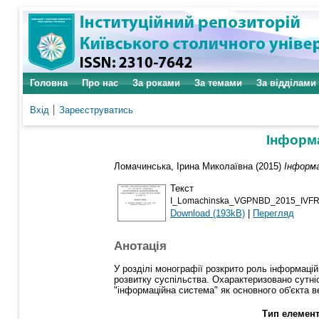
Головна
Про нас
За роками
За темами
За відділами
Вхід
Зареєструватись
Інформа
Ломачинська, Ірина Миколаївна
(2015)
Інформа
Текст
I_Lomachinska_VGPNBD_2015_IVFR
Download (193kB)
|
Перегляд
Анотація
У розділі монографії розкрито роль інформацій
розвитку суспільства. Охарактеризовано сутніс
"інформаційна система" як основного об'єкта в
Тип елемент