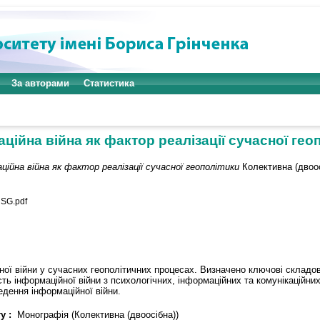
За авторами
Статистика
ційна війна як фактор реалізації сучасної гео
ційна війна як фактор реалізації сучасної геополітики
Колективна (двоосі
SG.pdf
ної війни у сучасних геополітичних процесах. Визначено ключові складов
ть інформаційної війни з психологічних, інформаційних та комунікаційних
едення інформаційної війни.
у :
Монографія (Колективна (двоосібна))