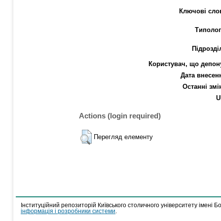
Ключові сло
Типолог
Підрозді
Користувач, що депон
Дата внесен
Останні змі
U
Actions (login required)
Перегляд елементу
Інституційний репозиторій Київського столичного університету імені Б
інформація і розробники системи
.