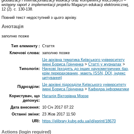
globalizacji i internacjonalizacji edukacji oraz kompetencji kluczowych –
wstępny raport z implementacji projektu
Magazyn edukacji elektronicznej,
12 (2). с. 130-138.
Повний текст недоступний з цього архіву.
Анотація
заполню позже
Тип елементу :
Стаття
Ключові слова:
заполню позже
Це архівна тематика Київського університету
імені Бориса Грінченка
>
Статті у журналах
>
Типологія:
Наукові (входять до інших наукометричних баз,
крім перерахованих, мають ISSN, DOI, індекс
цитування)
Це архівні підрозділи Київського університету
Підрозділи:
імені Бориса Грінченка
>
Кафедра інформатики
Користувач, що
Наталія Вікторівна Морзе
депонує:
Дата внесення:
10 Січ 2017 07:22
Останні зміни:
23 Жов 2017 11:50
URI:
https://elibrary.kubg.edu.ua/id/eprint/18670
Actions (login required)