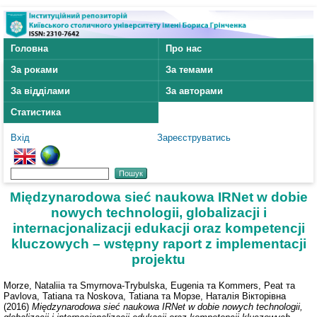
Головна
Про нас
За роками
За темами
За відділами
За авторами
Статистика
Вхід
Зареєструватись
Międzynarodowa sieć naukowa IRNet w dobie
nowych technologii, globalizacji i
internacjonalizacji edukacji oraz kompetencji
kluczowych – wstępny raport z implementacji
projektu
Morze, Nataliia
та
Smyrnova-Trybulska, Eugenia
та
Kommers, Peat
та
Pavlova, Tatiana
та
Noskova, Tatiana
та
Морзе, Наталія Вікторівна
(2016)
Międzynarodowa sieć naukowa IRNet w dobie nowych technologii,