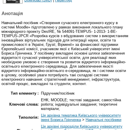
Download (1MB)
|
Перегляд
Анотація
Навчальний посібник «Створення сучасного електронного курсу в
системі Moodle» підготовлено у рамках виконання локального плану
міжнародного проекту DesIRE, № 544091-TEMPUS- 1-2013- 1-BE-
TEMPUS-JPCR «Розробка курсів з вбудованих систем з використанням
інноваційних віртуальних підходів для інтеграції науки, освіти та
промисловості в Україні, Грузії, Вірменії» за фінансової підтримки
Європейської комісії, учасником якої є Київський університет імені
Бориса Грінченка. У посібнику викладені основні шляхи забезпечення
відкритості сучасної університетської освіти, для реалізації яких
необхідною умовою є створення та розвиток відкритого інформаційно-
освітнього електронного середовища. Для забезпечення якості
відкритого інформаційно-освітнього е-середовища, як і системи освіти
в цілому, особливої уваги потребують такі складові системи
електронного навчання: стратегічний менеджмент, інфраструктура,
освітній процес, викладачі та студенти, контент.
Тип елементу :
Підручник/посібник
ЕНК; MOODLE; тестові завдання; самостійна
Ключові слова:
робота; індивідуальні завдання; теоретичні
матеріали;
Це архівна тематика Київського університету
Типологія:
імені Бориса Грінченка
>
Навчальні посібники
Це архівні підрозділи Київського університету