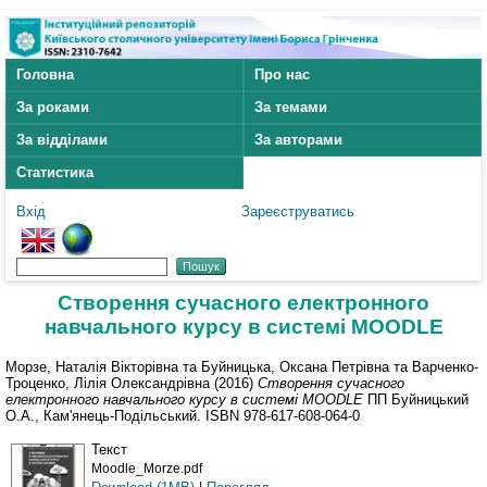
Головна
Про нас
За роками
За темами
За відділами
За авторами
Статистика
Вхід
Зареєструватись
Створення сучасного електронного
навчального курсу в системі MOODLE
Морзе, Наталія Вікторівна
та
Буйницька, Оксана Петрівна
та
Варченко-
Троценко, Лілія Олександрівна
(2016)
Створення сучасного
електронного навчального курсу в системі MOODLE
ПП Буйницький
О.А., Кам'янець-Подільський. ISBN 978-617-608-064-0
Текст
Moodle_Morze.pdf