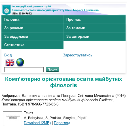
Головна
Про нас
За роками
За темами
За відділами
За авторами
Статистика
Вхід
Зареєструватись
Комп’ютерно орієнтована освіта майбутніх
філологів
Бобрицька, Валентина Іванівна
та
Процька, Світлана Миколаївна
(2016)
Комп’ютерно орієнтована освіта майбутніх філологів
Скайтек,
Полтава. ISBN 978-966-7723-83-5
Текст
V_Bobrytska_S_Protska_Skaytek_PI.pdf
Download (2MB)
|
Перегляд