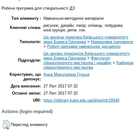
Робоча програма для спеціальності ДЗ
Тип елементу :
Навчально-методичні матеріали
рисунок; дизайн; папір; олівець; побудова;
Ключові слова:
конструкція; ритм; тон
Це архівна тематика Київського університету
Типологія:
імені Бориса Грінченка
>
Нормативні документи
>
Робочі програми навчальних дисциплін
Це архівні підрозділи Київського університету
імені Бориса Грінченка
>
Факультет
Підрозділи:
образотворчого мистецтва і дизайну
>
Кафедра
образотворчого мистецтва
Користувач, що
Анна Миколаївна Гунька
депонує:
Дата внесення:
27 Лют 2017 07:32
Останні зміни:
27 Лют 2017 07:32
URI:
https://elibrary.kubg.edu.ua/id/eprint/18949
Actions (login required)
Перегляд елементу