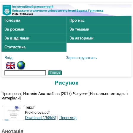
Головна
Про нас
За роками
За темами
За відділами
За авторами
Статистика
Вхід
Зареєструватись
Рисунок
Прохорова, Наталія Анатоліївна
(2017)
Рисунок
[Навчально-методичні
матеріали]
Текст
Prokhorova.pdf
Download (758kB)
|
Перегляд
Анотація