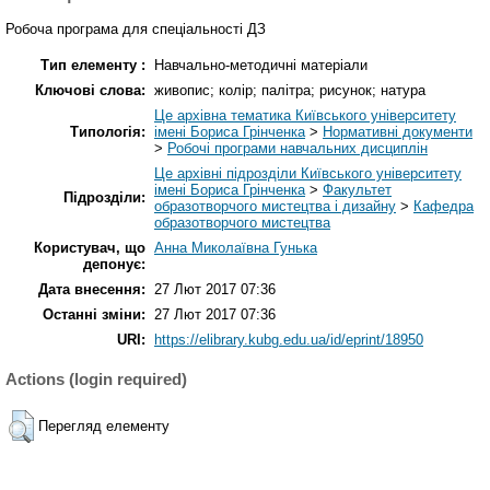
Робоча програма для спеціальності ДЗ
Тип елементу :
Навчально-методичні матеріали
Ключові слова:
живопис; колір; палітра; рисунок; натура
Це архівна тематика Київського університету
Типологія:
імені Бориса Грінченка
>
Нормативні документи
>
Робочі програми навчальних дисциплін
Це архівні підрозділи Київського університету
імені Бориса Грінченка
>
Факультет
Підрозділи:
образотворчого мистецтва і дизайну
>
Кафедра
образотворчого мистецтва
Користувач, що
Анна Миколаївна Гунька
депонує:
Дата внесення:
27 Лют 2017 07:36
Останні зміни:
27 Лют 2017 07:36
URI:
https://elibrary.kubg.edu.ua/id/eprint/18950
Actions (login required)
Перегляд елементу