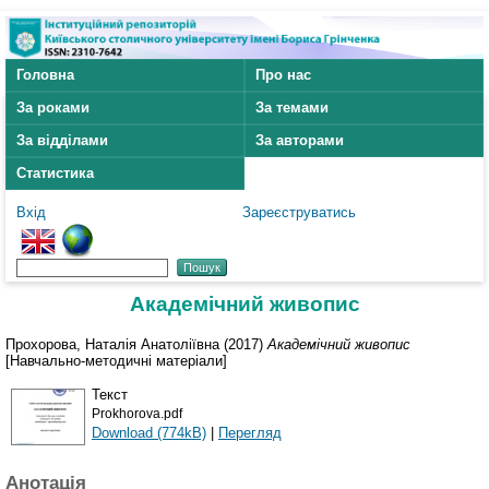
Головна
Про нас
За роками
За темами
За відділами
За авторами
Статистика
Вхід
Зареєструватись
Академічний живопис
Прохорова, Наталія Анатоліївна
(2017)
Академічний живопис
[Навчально-методичні матеріали]
Текст
Prokhorova.pdf
Download (774kB)
|
Перегляд
Анотація