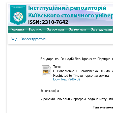
Головна
Про нас
За роками
За темами
За відділами
Вхід
Зареєструватись
Бондаренко, Геннадій Леонідович
та
Порядченк
Текст
H_Bondarenko_L_Poradchenko_DLZMN_2
Restricted to Тільки персонал архіва
Download (946kB)
Анотація
У робочій навчальній програмі подано мету, з
Тип елемент