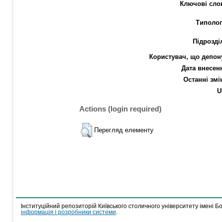
Ключові сло
Типолог
Підрозді
Користувач, що депон
Дата внесен
Останні змі
U
Actions (login required)
Перегляд елементу
Інституційний репозиторій Київського столичного університету імені Б
інформація і розробники системи
.