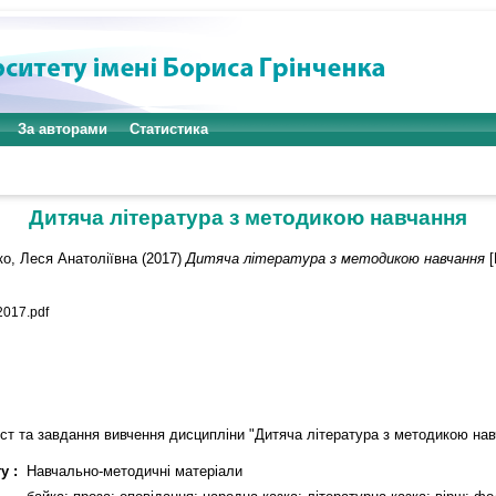
За авторами
Статистика
Дитяча література з методикою навчання
о, Леся Анатоліївна
(2017)
Дитяча література з методикою навчання
[
017.pdf
міст та завдання вивчення дисципліни "Дитяча література з методикою на
у :
Навчально-методичні матеріали