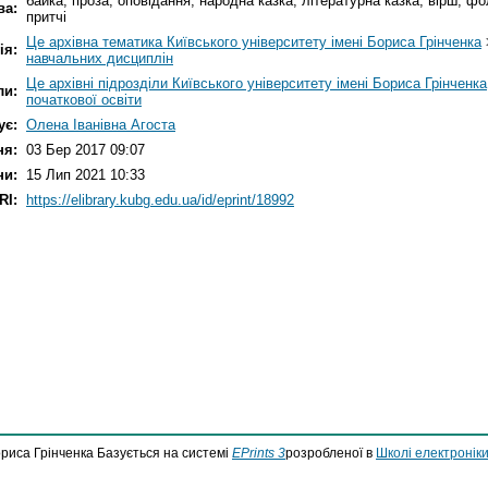
байка; проза; оповідання; народна казка; літературна казка; вірш; фо
ва:
притчі
Це архівна тематика Київського університету імені Бориса Грінченка
ія:
навчальних дисциплін
Це архівні підрозділи Київського університету імені Бориса Грінченка
ли:
початкової освіти
ує:
Олена Іванівна Агоста
ня:
03 Бер 2017 09:07
ни:
15 Лип 2021 10:33
RI:
https://elibrary.kubg.edu.ua/id/eprint/18992
ориса Грінченка Базується на системі
EPrints 3
розробленої в
Школі електроніки