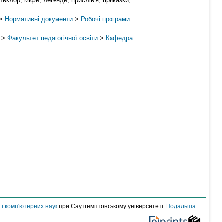
льклор; міфи; легенди; прислів'я; приказки;
>
Нормативні документи
>
Робочі програми
>
Факультет педагогічної освіти
>
Кафедра
 і комп'ютерних наук
при Саутгемптонському університеті.
Подальша