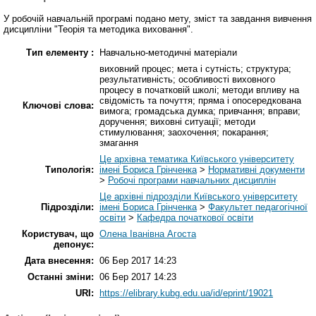
У робочій навчальній програмі подано мету, зміст та завдання вивчення
дисципліни "Теорія та методика виховання".
Тип елементу :
Навчально-методичні матеріали
виховний процес; мета і сутність; структура;
результативність; особливості виховного
процесу в початковій школі; методи впливу на
свідомість та почуття; пряма і опосередкована
Ключові слова:
вимога; громадська думка; привчання; вправи;
доручення; виховні ситуації; методи
стимулювання; заохочення; покарання;
змагання
Це архівна тематика Київського університету
Типологія:
імені Бориса Грінченка
>
Нормативні документи
>
Робочі програми навчальних дисциплін
Це архівні підрозділи Київського університету
Підрозділи:
імені Бориса Грінченка
>
Факультет педагогічної
освіти
>
Кафедра початкової освіти
Користувач, що
Олена Іванівна Агоста
депонує:
Дата внесення:
06 Бер 2017 14:23
Останні зміни:
06 Бер 2017 14:23
URI:
https://elibrary.kubg.edu.ua/id/eprint/19021