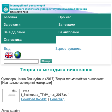
Головна
Про нас
За роками
За темами
За відділами
За авторами
Статистика
Вхід
Зареєструватись
Теорія та методика виховання
Сухопара, Ірина Геннадіївна
(2017)
Теорія та методика виховання
[Навчально-методичні матеріали]
Текст
I_Sychopara_TTMV_m.s_2017.pdf
Download (629kB)
|
Перегляд
Анотація