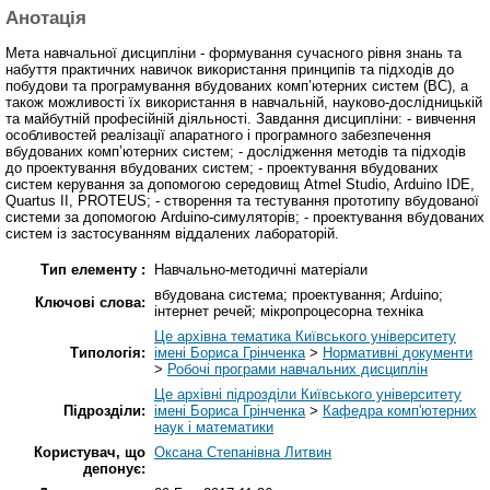
Анотація
Мета навчальної дисципліни - формування сучасного рівня знань та
набуття практичних навичок використання принципів та підходів до
побудови та програмування вбудованих комп’ютерних систем (ВС), а
також можливості їх використання в навчальній, науково-дослідницькій
та майбутній професійній діяльності. Завдання дисципліни: - вивчення
особливостей реалізації апаратного і програмного забезпечення
вбудованих комп’ютерних систем; - дослідження методів та підходів
до проектування вбудованих систем; - проектування вбудованих
систем керування за допомогою середовищ Atmel Studio, Arduino IDE,
Quartus II, PROTEUS; - створення та тестування прототипу вбудованої
системи за допомогою Arduino-симуляторів; - проектування вбудованих
систем із застосуванням віддалених лабораторій.
Тип елементу :
Навчально-методичні матеріали
вбудована система; проектування; Arduino;
Ключові слова:
інтернет речей; мікропроцесорна техніка
Це архівна тематика Київського університету
Типологія:
імені Бориса Грінченка
>
Нормативні документи
>
Робочі програми навчальних дисциплін
Це архівні підрозділи Київського університету
Підрозділи:
імені Бориса Грінченка
>
Кафедра комп'ютерних
наук і математики
Користувач, що
Оксана Степанівна Литвин
депонує: