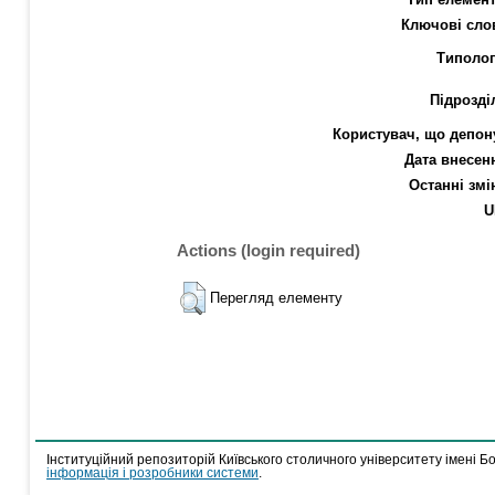
Ключові сло
Типолог
Підрозді
Користувач, що депон
Дата внесен
Останні змі
U
Actions (login required)
Перегляд елементу
Інституційний репозиторій Київського столичного університету імені Б
інформація і розробники системи
.