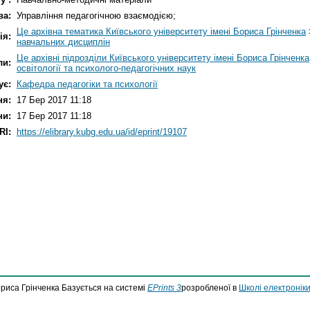
ва:
Управління педагогічною взаємодією;
Це архівна тематика Київського університету імені Бориса Грінченка
ія:
навчальних дисциплін
Це архівні підрозділи Київського університету імені Бориса Грінченка
ли:
освітології та психолого-педагогічних наук
ує:
Кафедра педагогіки та психології
ня:
17 Бер 2017 11:18
ни:
17 Бер 2017 11:18
RI:
https://elibrary.kubg.edu.ua/id/eprint/19107
ориса Грінченка Базується на системі
EPrints 3
розробленої в
Школі електроніки