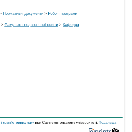
>
Нормативні документи
>
Робочі програми
>
Факультет педагогічної освіти
>
Кафедра
 і комп'ютерних наук
при Саутгемптонському університеті.
Подальша