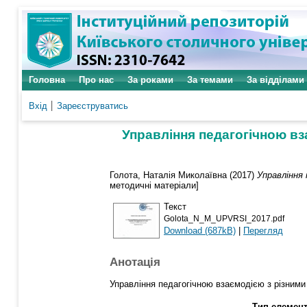
Головна
Про нас
За роками
За темами
За відділами
Вхід
Зареєструватись
Управління педагогічною вз
Голота, Наталія Миколаївна
(2017)
Управління 
методичні матеріали]
Текст
Golota_N_M_UPVRSI_2017.pdf
Download (687kB)
|
Перегляд
Анотація
Управління педагогічною взаємодією з різними
Тип елемент