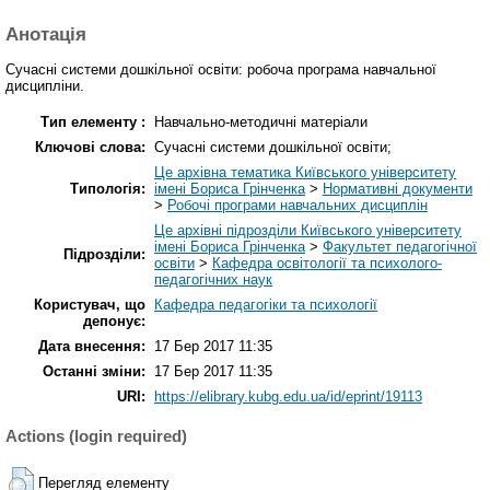
Анотація
Сучасні системи дошкільної освіти: робоча програма навчальної
дисципліни.
Тип елементу :
Навчально-методичні матеріали
Ключові слова:
Сучасні системи дошкільної освіти;
Це архівна тематика Київського університету
Типологія:
імені Бориса Грінченка
>
Нормативні документи
>
Робочі програми навчальних дисциплін
Це архівні підрозділи Київського університету
імені Бориса Грінченка
>
Факультет педагогічної
Підрозділи:
освіти
>
Кафедра освітології та психолого-
педагогічних наук
Користувач, що
Кафедра педагогіки та психології
депонує:
Дата внесення:
17 Бер 2017 11:35
Останні зміни:
17 Бер 2017 11:35
URI:
https://elibrary.kubg.edu.ua/id/eprint/19113
Actions (login required)
Перегляд елементу