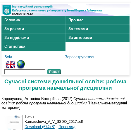
Головна
Про нас
За роками
За темами
За відділами
За авторами
Статистика
Вхід
Зареєструватись
Сучасні системи дошкільної освіти: робоча
програма навчальної дисципліни
Карнаухова, Антоніна Валеріївна
(2017)
Сучасні системи дошкільної
освіти: робоча програма навчальної дисципліни
[Навчально-методичні
матеріали]
Текст
Karnauchova_A_V_SSDO_2017.pdf
Download (674kB)
|
Перегляд