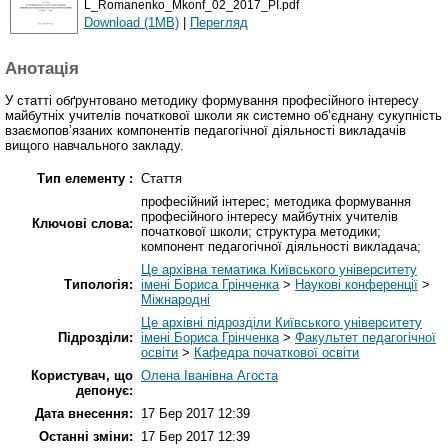
L_Romanenko_Mkonf_02_2017_PI.pdf
Download (1MB)
|
Перегляд
Анотація
У статті обґрунтовано методику формування професійного інтересу
майбутніх учителів початкової школи як системно об’єднану сукупність
взаємопов’язаних компонентів педагогічної діяльності викладачів
вищого навчального закладу.
Тип елементу :
Стаття
професійний інтерес; методика формування
професійного інтересу майбутніх учителів
Ключові слова:
початкової школи; структура методики;
компонент педагогічної діяльності викладача;
Це архівна тематика Київського університету
Типологія:
імені Бориса Грінченка
>
Наукові конференції
>
Міжнародні
Це архівні підрозділи Київського університету
Підрозділи:
імені Бориса Грінченка
>
Факультет педагогічної
освіти
>
Кафедра початкової освіти
Користувач, що
Олена Іванівна Агоста
депонує:
Дата внесення:
17 Бер 2017 12:39
Останні зміни:
17 Бер 2017 12:39