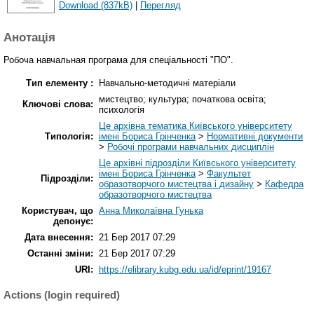
Download (837kB)
|
Перегляд
Анотація
Робоча навчальная програма для спеціальності "ПО".
Тип елементу :
Навчально-методичні матеріали
мистецтво; культура; початкова освіта;
Ключові слова:
психологія
Це архівна тематика Київського університету
Типологія:
імені Бориса Грінченка
>
Нормативні документи
>
Робочі програми навчальних дисциплін
Це архівні підрозділи Київського університету
імені Бориса Грінченка
>
Факультет
Підрозділи:
образотворчого мистецтва і дизайну
>
Кафедра
образотворчого мистецтва
Користувач, що
Анна Миколаївна Гунька
депонує:
Дата внесення:
21 Бер 2017 07:29
Останні зміни:
21 Бер 2017 07:29
URI:
https://elibrary.kubg.edu.ua/id/eprint/19167
Actions (login required)