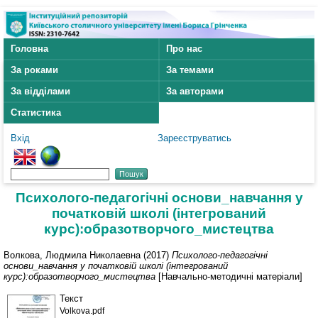
Головна
Про нас
За роками
За темами
За відділами
За авторами
Статистика
Вхід
Зареєструватись
Психолого-педагогiчнi основи_навчання у
початковiй школi (інтегрований
курс):образотворчого_мистецтва
Волкова, Людмила Николаевна
(2017)
Психолого-педагогiчнi
основи_навчання у початковiй школi (інтегрований
курс):образотворчого_мистецтва
[Навчально-методичні матеріали]
Текст
Volkova.pdf