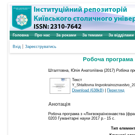
Головна
Про нас
За роками
За темами
За відділами
Вхід
Зареєструватись
Робоча програма 
Шталтовна, Юлія Анатоліївна
(2017)
Робоча пр
Текст
Y_Shtaltovna lingvokrainoznavstvo_2
Download (638kB)
|
Перегляд
Анотація
Робоча програма з «Лінгвокраїнознавства (фран
0203 Гуманітарні науки 2017 р.- 15 с.
Тип елемент