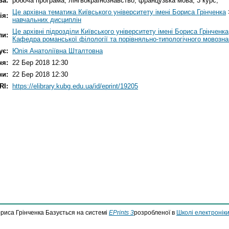
ва:
робоча програма; лінгвокраїнознавство; французька мова; 3 курс;
Це архівна тематика Київського університету імені Бориса Грінченка
ія:
навчальних дисциплін
Це архівні підрозділи Київського університету імені Бориса Грінченка
ли:
Кафедра романської філології та порівняльно-типологічного мовозн
ує:
Юлія Анатоліївна Шталтовна
ня:
22 Бер 2018 12:30
ни:
22 Бер 2018 12:30
RI:
https://elibrary.kubg.edu.ua/id/eprint/19205
ориса Грінченка Базується на системі
EPrints 3
розробленої в
Школі електроніки