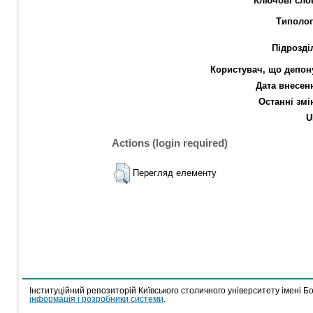
Ключові сло
Типолог
Підрозді
Користувач, що депон
Дата внесен
Останні змі
U
Actions (login required)
Перегляд елементу
Інституційний репозиторій Київського столичного університету імені Б
інформація і розробники системи
.