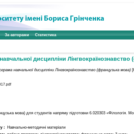
За авторами
Статистика
навчальної дисципліни Лінгвокраїнознавство 
ограма навчальної дисципліни Лінгвокраїнознавство (французька мова)
[
017.pdf
цузька мова) для студентів напряму підготовки 6.020303 «Філологія. Мов
у :
Навчально-методичні матеріали