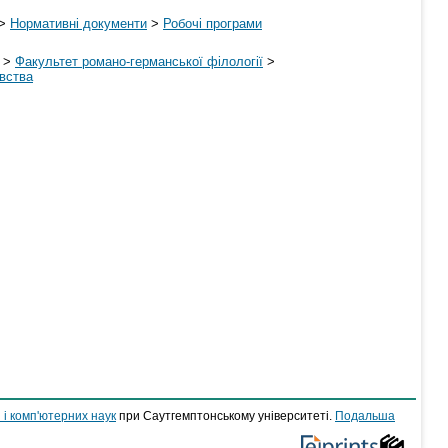
>
Нормативні документи
>
Робочі програми
>
Факультет романо-германської філології
>
авства
 і комп'ютерних наук
при Саутгемптонському університеті.
Подальша