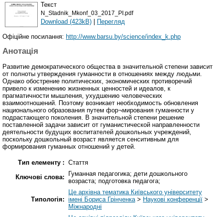
Текст
N_Stadnik_Mkonf_03_2017_PI.pdf
Download (423kB)
|
Перегляд
Офіційне посилання:
http://www.barsu.by/science/index_k.php
Анотація
Развитие демократического общества в значительной степени зависит
от полноты утверждения гуманности в отношениях между людьми.
Однако обострение политических, экономических противоречий
привело к изменению жизненных ценностей и идеалов, к
прагматичности мышления, ухудшению человеческих
взаимоотношений. Поэтому возникает необходимость обновления
национального образования путем фор¬мирования гуманности у
подрастающего поколения. В значительной степени решение
поставленной задачи зависит от гуманистической направленности
деятельности будущих воспитателей дошкольных учреждений,
поскольку дошкольный возраст является сенситивным для
формирования гуманных отношений у детей.
Тип елементу :
Стаття
Гуманная педагогика; дети дошкольного
Ключові слова:
возраста; подготовка педагога;
Це архівна тематика Київського університету
Типологія:
імені Бориса Грінченка
>
Наукові конференції
>
Міжнародні