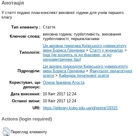
Анотація
У статті подано план-конспект виховної години для учнів першого
класу
Тип елементу :
Стаття
виховна година; турботливість; виховання
Ключові слова:
турботливості; першокласники
Це архівна тематика Київського університету
імені Бориса Грінченка
>
Статті у журналах
>
Типологія:
Інші (не входять ні до фахових, ні до
наукометричних баз)
Це архівні підрозділи Київського університету
Підрозділи:
імені Бориса Грінченка
>
Факультет педагогічної
освіти
>
Кафедра початкової освіти
Користувач, що
Олена Іванівна Агоста
депонує:
Дата внесення:
10 Квіт 2017 12:24
Останні зміни:
10 Квіт 2017 12:24
URI:
https://elibrary.kubg.edu.ua/id/eprint/19315
Actions (login required)
Перегляд елементу