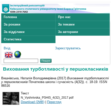
Головна
Про нас
За роками
За темами
За відділами
За авторами
Статистика
Вхід
Зареєструватись
Виховання турботливості у першокласників
Вишнівська, Наталія Володимирівна
(2017)
Виховання турботливості
у першокласників
Початкова школа і сучасність (4(32)). с. 18-19. ISSN
86516
Текст
N_Vyshnivska_PSHIS_4(32)_2017.pdf
Download (2MB)
|
Перегляд