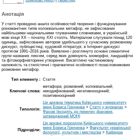
Download (4MB)
|
Перегляд
Анотація
У статті проведено аналіз особливостей творення і функціонування
різноманітних типів колоквіальних метафор, не зафіксованих
найбільшими національними тлумачними словниками, в українській
мові кінця ХХ – початку ХХІ століть. Матеріалом слугували понад 120
одиниць, зафіксованих автором здебільшого у сучасному розмовному
дискурсі, публіцистиці, художній літературі, в Інтернет-дискурсі
протягом 1991–2016 років. Виявлено і розглянуто основні семантичні
групи названих лексем, серед яких домінують зооморфні, ландшафтні
та фітоморфнівторинні утворення. Висвітлено частиномовну
належність та стилістичні і прагматичні особливості позасловникових
розмовних метафор.
Тип елементу :
Стаття
метафора; розмовний; колоквіальний;
Ключові слова:
некодифікований; негативнооцінний;
позитивнооцінний
Це архівна тематика Київського університету
імені Бориса Грінченка
>
Статті у журналах
>
Типологія:
Фахові (входять до переліку фахових,
затверджений МОН)
Це архівні підрозділи Київського університету
імені Бориса Грінченка
>
Факультет української
Підрозділи:
філології, культури і мистецтва
>
Кафедра