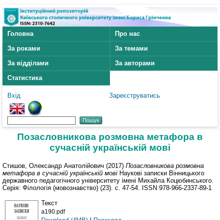
Головна
Про нас
За роками
За темами
За відділами
За авторами
Статистика
Вхід
Зареєструватись
Позасловникова розмовна метафора в
сучасній українській мові
Стишов, Олександр Анатолійович
(2017)
Позасловникова розмовна
метафора в сучасній українській мові
Наукові записки Вінницького
державного педагогічного університету імені Михайла Коцюбинського.
Серія: Філологія (мовознавство) (23). с. 47-54. ISSN 978-966-2337-89-1
Текст
a190.pdf