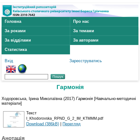
Головна
Про нас
За роками
За темами
За відділами
За авторами
Статистика
Вхід
Зареєструватись
Гармонія
Ходоровська, Ірина Миколаївна
(2017)
Гармонія
[Навчально-методичні
матеріали]
Текст
I_Khodorovska_RPND_G_2_IM_KTMMM.pdf
Download (386kB)
|
Перегляд
Анотація