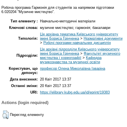
Робоча програма Гармонія для студентів за напрямом підготовки
6.020204 “Музичне мистецтво”.
Тип елементу :
Навчально-методичні матеріали
Ключові слова:
музичне мистецтво; гармонія; бакалаври
Це архівна тематика Київського університету
Типологія:
імені Бориса Грінченка
>
Нормативні документи
>
Робочі програми навчальних дисциплін
Це архівні підрозділи Київського університету
імені Бориса Грінченка
>
Факультет музичного
Підрозділи:
мистецтва і хореографії
>
Кафедра
музикознавства та музичної освіти
Користувач, що
професор Олена Миколаївна Ізваріна
депонує:
Дата внесення:
20 Квіт 2017 13:37
Останні зміни:
20 Квіт 2017 13:37
URI:
https://elibrary.kubg.edu.ua/id/eprint/19383
Actions (login required)
Перегляд елементу