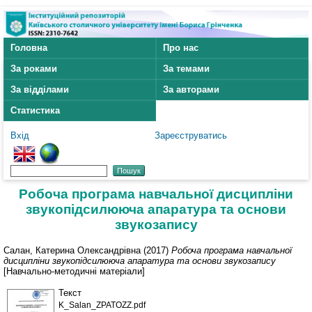
Головна
Про нас
За роками
За темами
За відділами
За авторами
Статистика
Вхід
Зареєструватись
Робоча програма навчальної дисципліни
звукопідсилююча апаратура та основи
звукозапису
Салан, Катерина Олександрівна
(2017)
Робоча програма навчальної
дисципліни звукопідсилююча апаратура та основи звукозапису
[Навчально-методичні матеріали]
Текст
K_Salan_ZPATOZZ.pdf