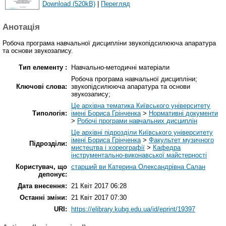
Download (520kB)
|
Перегляд
Анотація
Робоча програма навчальної дисципліни звукопідсилююча апаратура
та основи звукозапису.
Тип елементу :
Навчально-методичні матеріали
Робоча програма навчальної дисципліни;
Ключові слова:
звукопідсилююча апаратура та основи
звукозапису;
Це архівна тематика Київського університету
Типологія:
імені Бориса Грінченка
>
Нормативні документи
>
Робочі програми навчальних дисциплін
Це архівні підрозділи Київського університету
імені Бориса Грінченка
>
Факультет музичного
Підрозділи:
мистецтва і хореографії
>
Кафедра
інструментально-виконавської майстерності
Користувач, що
старший ви Катерина Олександрівна Салан
депонує:
Дата внесення:
21 Квіт 2017 06:28
Останні зміни:
21 Квіт 2017 07:30
URI:
https://elibrary.kubg.edu.ua/id/eprint/19397