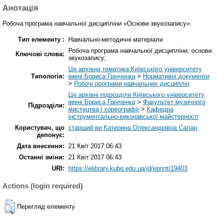
Анотація
Робоча програма навчальної дисципліни «Основи звукозапису».
Тип елементу :
Навчально-методичні матеріали
Робоча програма навчальної дисципліни; основи
Ключові слова:
звукозапису;
Це архівна тематика Київського університету
Типологія:
імені Бориса Грінченка
>
Нормативні документи
>
Робочі програми навчальних дисциплін
Це архівні підрозділи Київського університету
імені Бориса Грінченка
>
Факультет музичного
Підрозділи:
мистецтва і хореографії
>
Кафедра
інструментально-виконавської майстерності
Користувач, що
старший ви Катерина Олександрівна Салан
депонує:
Дата внесення:
21 Квіт 2017 06:43
Останні зміни:
21 Квіт 2017 06:43
URI:
https://elibrary.kubg.edu.ua/id/eprint/19403
Actions (login required)
Перегляд елементу