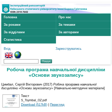
Головна
Про нас
За роками
За темами
За відділами
За авторами
Статистика
Вхід
Зареєструватись
Робоча програма навчальної дисципліни
«Основи звукозапису»
Цимбал, Сергій Вікторович
(2017)
Робоча програма навчальної
дисципліни «Основи звукозапису»
[Навчально-методичні матеріали]
Текст
S_Tsymbal_OZ.pdf
Download (517kB)
|
Перегляд