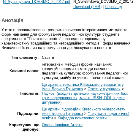
N_Synelnykova_DOVSMO_2_2017.
Download (2MB)
|
Перегляд
Анотація
У статті проаналізовано і розкрито значення інтерактивних методів та
форм навчання для формування педагогічної культури студентів
спеціальності "Початкова освіта". проведено порівняльну
характеристику традиційних та нетрадиційних методів і форм навчання.
Визначено їх вплив на формування досліджуваного поняття
Тип елементу :
Стаття
інтерактивні методи і форми навчання;
традиційні форми та методи навчання;
Ключові слова:
педагогічна культура; формування педагогічної
культури; майбутні учителі початкової школи;
Це архівна тематика Київського університету
імені Бориса Грінченка
>
Статті у журналах
>
Типологія:
Наукові (входять до інших наукометричних баз,
крім перерахованих, мають ISSN, DOI, індекс
цитування)
Це архівні підрозділи Київського університету
Підрозділи:
імені Бориса Грінченка
>
Факультет педагогічної
освіти
>
Кафедра початкової освіти
Користувач, що
Олена Іванівна Агоста
депонує: