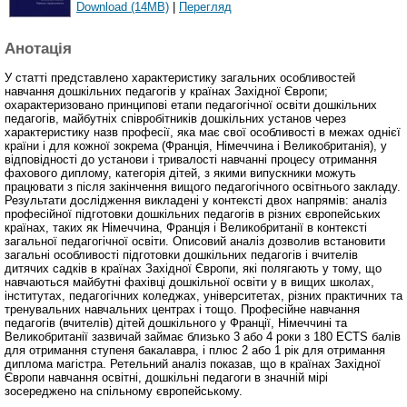
Download (14MB)
|
Перегляд
Анотація
У статті представлено характеристику загальних особливостей
навчання дошкільних педагогів у країнах Західної Європи;
охарактеризовано принципові етапи педагогічної освіти дошкільних
педагогів, майбутніх співробітників дошкільних установ через
характеристику назв професії, яка має свої особливості в межах однієї
країни і для кожної зокрема (Франція, Німеччина і Великобританія), у
відповідності до установи і тривалості навчанні процесу отримання
фахового диплому, категорія дітей, з якими випускники можуть
працювати з після закінчення вищого педагогічного освітнього закладу.
Результати дослідження викладені у контексті двох напрямів: аналіз
професійної підготовки дошкільних педагогів в різних європейських
країнах, таких як Німеччина, Франція і Великобританії в контексті
загальної педагогічної освіти. Описовий аналіз дозволив встановити
загальні особливості підготовки дошкільних педагогів і вчителів
дитячих садків в країнах Західної Європи, які полягають у тому, що
навчаються майбутні фахівці дошкільної освіти у в вищих школах,
інститутах, педагогічних коледжах, університетах, різних практичних та
тренувальних навчальних центрах і тощо. Професійне навчання
педагогів (вчителів) дітей дошкільного у Франції, Німеччині та
Великобританії зазвичай займає близько 3 або 4 роки з 180 ECTS балів
для отримання ступеня бакалавра, і плюс 2 або 1 рік для отримання
диплома магістра. Ретельний аналіз показав, що в країнах Західної
Європи навчання освітні, дошкільні педагоги в значній мірі
зосереджено на спільному європейському.