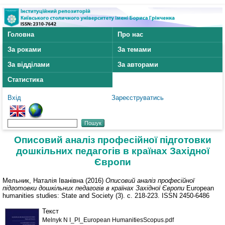
Головна
Про нас
За роками
За темами
За відділами
За авторами
Статистика
Вхід
Зареєструватись
Описовий аналіз професійної підготовки
дошкільних педагогів в країнах Західної
Європи
Мельник, Наталія Іванівна
(2016)
Описовий аналіз професійної
підготовки дошкільних педагогів в країнах Західної Європи
European
humanities studies: State and Society (3). с. 218-223. ISSN 2450-6486
Текст
Melnyk N I_PI_European HumanitiesScopus.pdf