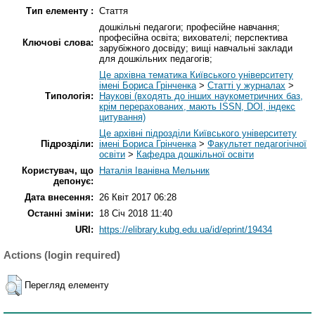
Тип елементу :
Стаття
дошкільні педагоги; професійне навчання;
професійна освіта; вихователі; перспектива
Ключові слова:
зарубіжного досвіду; вищі навчальні заклади
для дошкільних педагогів;
Це архівна тематика Київського університету
імені Бориса Грінченка
>
Статті у журналах
>
Типологія:
Наукові (входять до інших наукометричних баз,
крім перерахованих, мають ISSN, DOI, індекс
цитування)
Це архівні підрозділи Київського університету
Підрозділи:
імені Бориса Грінченка
>
Факультет педагогічної
освіти
>
Кафедра дошкільної освіти
Користувач, що
Наталія Іванівна Мельник
депонує:
Дата внесення:
26 Квіт 2017 06:28
Останні зміни:
18 Січ 2018 11:40
URI:
https://elibrary.kubg.edu.ua/id/eprint/19434
Actions (login required)
Перегляд елементу