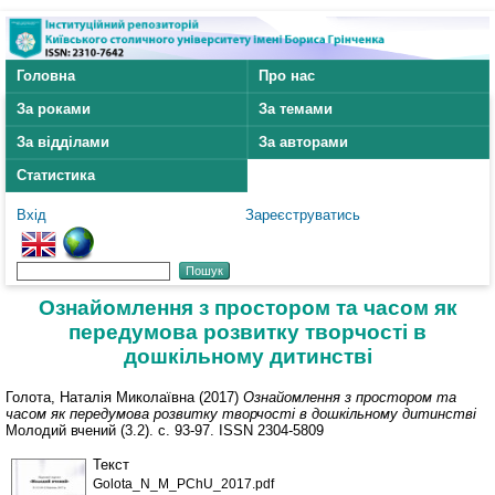
Головна
Про нас
За роками
За темами
За відділами
За авторами
Статистика
Вхід
Зареєструватись
Ознайомлення з простором та часом як
передумова розвитку творчості в
дошкільному дитинстві
Голота, Наталія Миколаївна
(2017)
Ознайомлення з простором та
часом як передумова розвитку творчості в дошкільному дитинстві
Молодий вчений (3.2). с. 93-97. ISSN 2304-5809
Текст
Golota_N_M_PChU_2017.pdf