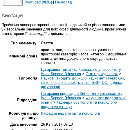
Download (8MB)
|
Перегляд
Анотація
Проблема часопросторової орієнтації надзвичайно різнопланова і має
універсальне значення для всіх сфер діяльності людини, пронизуючи
різні сторони її взаємодіїї з дійсністю.
Тип елементу :
Стаття
простір; час; просторово-часові уявлення;
просторові категорії; часові категорії; дошкільна
Ключові слова:
освіта; дитина дошкільного віку; діяльність;
творчість
Це архівна тематика Київського університету
імені Бориса Грінченка
>
Статті у журналах
>
Типологія:
Наукові (входять до інших наукометричних баз,
крім перерахованих, мають ISSN, DOI, індекс
цитування)
Це архівні підрозділи Київського університету
імені Бориса Грінченка
>
Факультет педагогічної
Підрозділи:
освіти
>
Кафедра освітології та психолого-
педагогічних наук
Користувач, що
Кафедра педагогіки та психології
депонує:
Дата внесення:
26 Квіт 2017 07:10