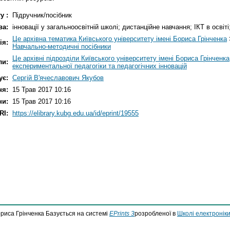
у :
Підручник/посібник
ва:
інновації у загальноосвітній школі; дистанційне навчання; ІКТ в освіті
Це архівна тематика Київського університету імені Бориса Грінченка
ія:
Навчально-методичні посібники
Це архівні підрозділи Київського університету імені Бориса Грінченка
ли:
експериментальної педагогіки та педагогічних інновацій
ує:
Сергій В'ячеславович Якубов
ня:
15 Трав 2017 10:16
ни:
15 Трав 2017 10:16
RI:
https://elibrary.kubg.edu.ua/id/eprint/19555
ориса Грінченка Базується на системі
EPrints 3
розробленої в
Школі електроніки