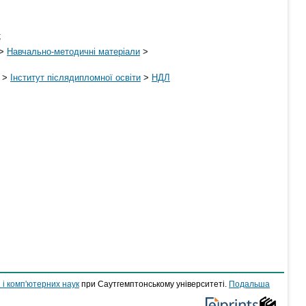
;
>
Навчально-методичні матеріали
>
>
Інститут післядипломної освіти
>
НДЛ
 і комп'ютерних наук
при Саутгемптонському університеті.
Подальша