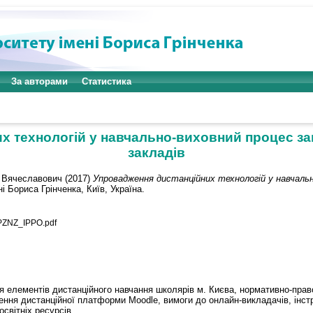
За авторами
Статистика
х технологій у навчально-виховний процес за
закладів
й Вячеславович
(2017)
Упровадження дистанційних технологій у навчальн
і Бориса Грінченка, Київ, Україна.
PZNZ_IPPO.pdf
 елементів дистанційного навчання школярів м. Києва, нормативно-прав
ння дистанційної платформи Moodle, вимоги до онлайн-викладачів, інст
світніх ресурсів.