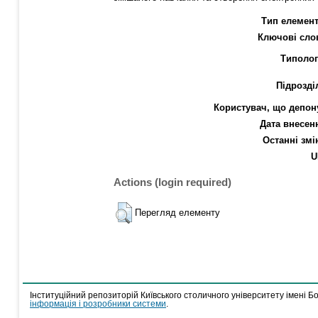
Тип елемент
Ключові сло
Типолог
Підрозді
Користувач, що депон
Дата внесен
Останні змі
U
Actions (login required)
Перегляд елементу
Інституційний репозиторій Київського столичного університету імені Б
інформація і розробники системи
.