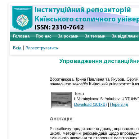
Головна
Про нас
За роками
За темами
За відділами
Вхід
Зареєструватись
Упровадження дистанційни
Воротникова, Ірина Павлівна
та
Якубов, Сергі
навчальних закладів
Київський університет імен
Текст
I_Vorotnykova_S_Yakubov_UDTUNV
Download (101kB)
|
Перегляд
Анотація
У посібнику представлено досвід впровадження
школі, методичні рекомендації щодо впровадже
змішаного навчання та створення електронних о