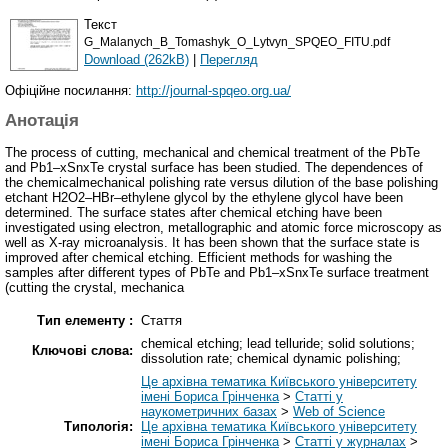
Текст
G_Malanych_B_Tomashyk_O_Lytvyn_SPQEO_FITU.pdf
Download (262kB)
|
Перегляд
Офіційне посилання:
http://journal-spqeo.org.ua/
Анотація
The process of cutting, mechanical and chemical treatment of the PbTe
and Pb1–xSnxTe crystal surface has been studied. The dependences of
the chemicalmechanical polishing rate versus dilution of the base polishing
etchant H2O2–HBr–ethylene glycol by the ethylene glycol have been
determined. The surface states after chemical etching have been
investigated using electron, metallographic and atomic force microscopy as
well as X-ray microanalysis. It has been shown that the surface state is
improved after chemical etching. Efficient methods for washing the
samples after different types of PbTe and Pb1–xSnxTe surface treatment
(cutting the crystal, mechanica
Тип елементу :
Стаття
chemical etching; lead telluride; solid solutions;
Ключові слова:
dissolution rate; chemical dynamic polishing;
Це архівна тематика Київського університету
імені Бориса Грінченка
>
Статті у
наукометричних базах
>
Web of Science
Типологія:
Це архівна тематика Київського університету
імені Бориса Грінченка
>
Статті у журналах
>