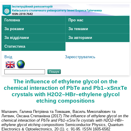
Головна
Про нас
За роками
За темами
За відділами
За авторами
Статистика
Вхід
Зареєструватись
The influence of ethylene glycol on the
chemical interaction of PbTe and Pb1–xSnxTe
crystals with H2O2–HBr–ethylene glycol
etching compositions
Маланич, Галина Петрівна
та
Томашик, Василь Миколайович
та
Литвин, Оксана Степанівна
(2017)
The influence of ethylene glycol on the
chemical interaction of PbTe and Pb1–xSnxTe crystals with H2O2–HBr–
ethylene glycol etching compositions
Semiconductor Physics, Quantum
Electronics & Optoelectronics, 20 (1). с. 91-95. ISSN 1605-6582