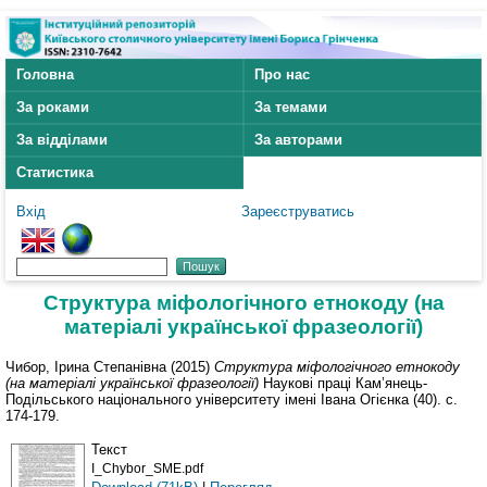
Головна
Про нас
За роками
За темами
За відділами
За авторами
Статистика
Вхід
Зареєструватись
Структура міфологічного етнокоду (на
матеріалі української фразеології)
Чибор, Ірина Степанівна
(2015)
Структура міфологічного етнокоду
(на матеріалі української фразеології)
Наукові праці Кам’янець-
Подільського національного університету імені Івана Огієнка (40). с.
174-179.
Текст
I_Chybor_SME.pdf