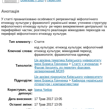
Download (71kB)
|
Перегляд
Анотація
У статті проаналізовано особливості репрезентації міфологічного
етнокоду культури у фразеології української мови; уточнено структуру
міфологічного етнокоду культу- ри через виокремлення центральної та
периферійної частин; розглянуто реалізацію міжкодових переходів на
периферії міфологічного етнокоду культури.
Тип елементу :
Стаття
код культури; етнокод культури; міфологічний
Ключові слова:
етнокод культури; міжкодовий перехід;
фразеологія; фразеологічна одиниця;
Це архівна тематика Київського університету
імені Бориса Грінченка
>
Статті у журналах
>
Типологія:
Фахові (входять до переліку фахових,
затверджений МОН)
Це архівні підрозділи Київського університету
Підрозділи:
імені Бориса Грінченка
>
Кафедра української
літератури і компаративістики
Користувач, що
Ірина Чибор
депонує:
Дата внесення:
17 Трав 2017 13:05
Останні зміни:
17 Трав 2017 13:05