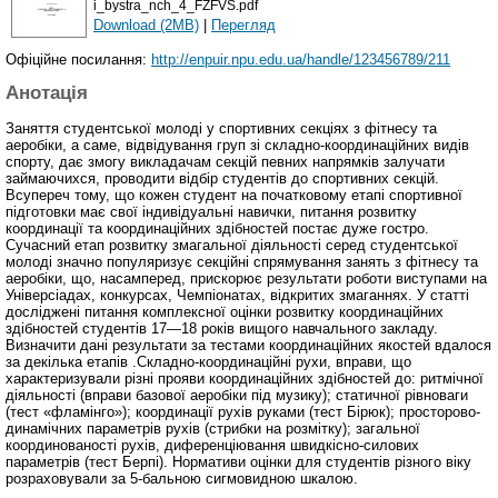
i_bystra_nch_4_FZFVS.pdf
Download (2MB)
|
Перегляд
Офіційне посилання:
http://enpuir.npu.edu.ua/handle/123456789/211
Анотація
Заняття студентської молоді у спортивних секціях з фітнесу та
аеробіки, а саме, відвідування груп зі складно-координаційних видів
спорту, дає змогу викладачам секцій певних напрямків залучати
займаючихся, проводити відбір студентів до спортивних секцій.
Всупереч тому, що кожен студент на початковому етапі спортивної
підготовки має свої індивідуальні навички, питання розвитку
координації та координаційних здібностей постає дуже гостро.
Сучасний етап розвитку змагальної діяльності серед студентської
молоді значно популяризує секційні спрямування занять з фітнесу та
аеробіки, що, насамперед, прискорює результати роботи виступами на
Універсіадах, конкурсах, Чемпіонатах, відкритих змаганнях. У статті
досліджені питання комплексної оцінки розвитку координаційних
здібностей студентів 17—18 років вищого навчального закладу.
Визначити дані результати за тестами координаційних якостей вдалося
за декілька етапів .Складно-координаційні рухи, вправи, що
характеризували різні прояви координаційних здібностей до: ритмічної
діяльності (вправи базової аеробіки під музику); статичної рівноваги
(тест «фламінго»); координації рухів руками (тест Бірюк); просторово-
динамічних параметрів рухів (стрибки на розмітку); загальної
координованості рухів, диференціювання швидкісно-силових
параметрів (тест Берпі). Нормативи оцінки для студентів різного віку
розраховували за 5-бальною сигмовидною шкалою.