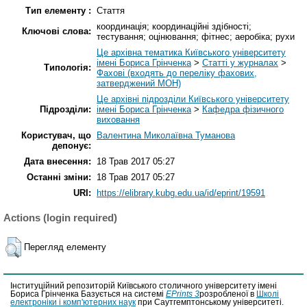
Тип елементу :
Стаття
координація; координаційні здібності;
Ключові слова:
тестування; оцінювання; фітнес; аеробіка; рухи
Це архівна тематика Київського університету
імені Бориса Грінченка
>
Статті у журналах
>
Типологія:
Фахові (входять до переліку фахових,
затверджений МОН)
Це архівні підрозділи Київського університету
Підрозділи:
імені Бориса Грінченка
>
Кафедра фізичного
виховання
Користувач, що
Валентина Миколаївна Туманова
депонує:
Дата внесення:
18 Трав 2017 05:27
Останні зміни:
18 Трав 2017 05:27
URI:
https://elibrary.kubg.edu.ua/id/eprint/19591
Actions (login required)
Перегляд елементу
Інституційний репозиторій Київського столичного університету імені
Бориса Грінченка Базується на системі
EPrints 3
розробленої в
Школі
електроніки і комп'ютерних наук
при Саутгемптонському університеті.