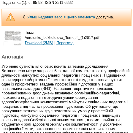
Педагогіка (1). с. 85-92. ISSN 2311-6382
Є
більш недавня версія цього елемента
доступна.
Текст
Veretenko_Lekholetova_Ternopil_(1)2017.pdf
Download (2MB)
|
Перегляд
Анотація
Уточнено сутність ключових понять за темою дослідження.
Встановлено місце здоров’язберігальної компетентності у професійній
діяльності майбутніх соціальних педагогів і працівників. Підвищення
рівня здоров’язберігальної компетентності студентів розглянуто як
одне із пріоритетних завдань професійної підготовки у вищих
навчальних закладах (ВНЗ). На основі теоретичних положень
проаналізованих досліджень визначено організаційно-педагогічні,
психолого-педагогічні і методичні умови формування
здоров’язберігальної компетентності майбутніх соціальних педагогів і
працівників під час їх професійної підготовки. Обґрунтовано, що
врахування зазначених груп педагогічних умов у професійній
підготовці майбутніх соціальних педагогів і працівників підвищить
рівень їх здоров’язберігальної компетентності, а саме: прийняття
студентами ролі здоров’язберігальної компетентності у досягненні
професійної мети; встановлення взаємозв’язків між вивченням