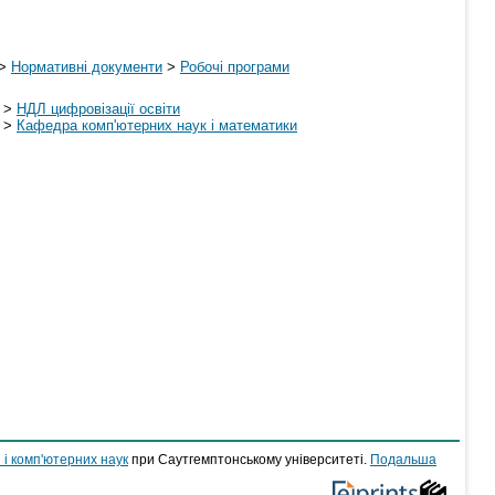
>
Нормативні документи
>
Робочі програми
>
НДЛ цифровізації освіти
>
Кафедра комп'ютерних наук і математики
 і комп'ютерних наук
при Саутгемптонському університеті.
Подальша