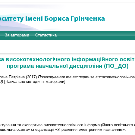
За авторами
Статистика
за високотехнологічного інформаційного осві
програма навчальної дисципліни (ПО_ДО)
сана Петрівна
(2017)
Проектування та експертиза високотехнологічного
О)
[Навчально-методичні матеріали]
тування та експертиза високотехнологічного інформаційного освітнього
ошкільна освіта» спеціалізації «Управління електронним навчанням».