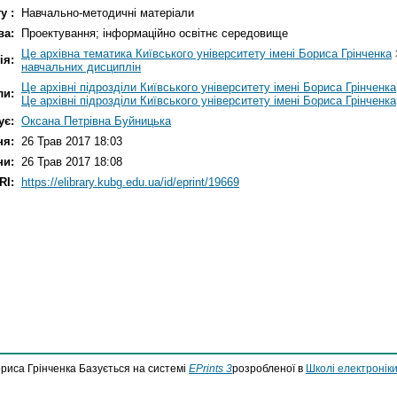
у :
Навчально-методичні матеріали
ва:
Проектування; інформаційно освітнє середовище
Це архівна тематика Київського університету імені Бориса Грінченка
ія:
навчальних дисциплін
Це архівні підрозділи Київського університету імені Бориса Грінченка
ли:
Це архівні підрозділи Київського університету імені Бориса Грінченка
ує:
Оксана Петрівна Буйницька
ня:
26 Трав 2017 18:03
ни:
26 Трав 2017 18:08
RI:
https://elibrary.kubg.edu.ua/id/eprint/19669
ориса Грінченка Базується на системі
EPrints 3
розробленої в
Школі електроніки