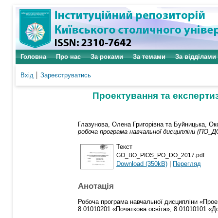
Головна
Про нас
За роками
За темами
За відділами
Вхід
Зареєструватись
Проектування та експерти
Глазунова, Олена Григорівна
та
Буйницька, Ок
робоча програма навчальної дисципліни (ПО_Д
Текст
GO_BO_PIOS_PO_DO_2017.pdf
Download (350kB)
|
Перегляд
Анотація
Робоча програма навчальної дисципліни «Проек
8.01010201 «Початкова освіта», 8.01010101 «Д