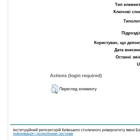
Тип елемент
Ключові сло
Типолог
Підрозді
Користувач, що депон
Дата внесен
Останні змі
U
Actions (login required)
Перегляд елементу
Інституційний репозиторій Київського столичного університету імені Б
інформація і розробники системи
.