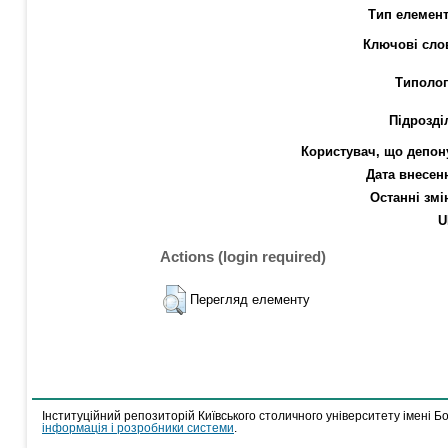
Тип елемент
Ключові сло
Типолог
Підрозді
Користувач, що депон
Дата внесен
Останні змі
U
Actions (login required)
Перегляд елементу
Інституційний репозиторій Київського столичного університету імені Б
інформація і розробники системи
.