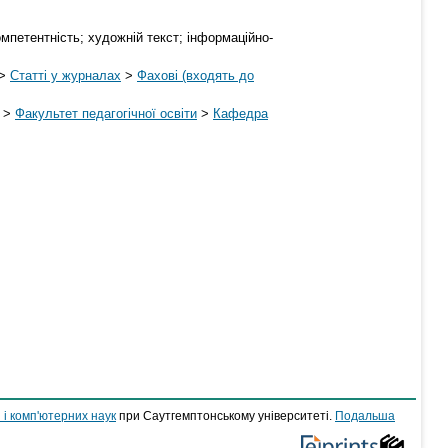
омпетентність; художній текст; інформаційно-
>
Статті у журналах
>
Фахові (входять до
>
Факультет педагогічної освіти
>
Кафедра
 і комп'ютерних наук
при Саутгемптонському університеті.
Подальша