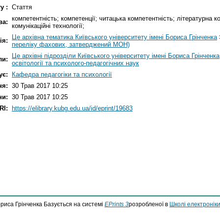
у :
Стаття
компетентність; компетенції; читацька компетентність; літературна к
ва:
комунікаційні технології;
Це архівна тематика Київського університету імені Бориса Грінченка
ія:
переліку фахових, затверджений МОН)
Це архівні підрозділи Київського університету імені Бориса Грінченка
ли:
освітології та психолого-педагогічних наук
ує:
Кафедра педагогіки та психології
ня:
30 Трав 2017 10:25
ни:
30 Трав 2017 10:25
RI:
https://elibrary.kubg.edu.ua/id/eprint/19683
ориса Грінченка Базується на системі
EPrints 3
розробленої в
Школі електроніки