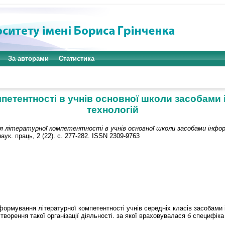
За авторами
Статистика
петентності в учнів основної школи засобами
технологій
 літературної компетентності в учнів основної школи засобами інформ
наук. праць, 2 (22). с. 277-282. ISSN 2309-9763
 формування літературної компетентності учнів середніх класів засобами 
орення такої організації діяльності. за якої враховувалася б специфік