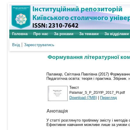
Головна
Про нас
За роками
За темами
За відділами
Вхід
Зареєструватись
Формування літературної ком
Паламар, Світлана Павлівна
(2017)
Формування
Педагогічна освіта: теорія і практика. Збірник. 
Текст
Palamar_S_P_ZGYIP_2017_PI.pdf
Download (7MB)
|
Перегляд
Анотація
У статті розглянуто проблему змісту і методів
Ефективне навчання можливе лише за умови ств