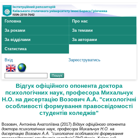
Головна
Про нас
За роками
За темами
За відділами
За авторами
Статистика
Вхід
Зареєструватись
Відгук офіційного опонента доктора
психологічних наук, професора Михальчук
Н.О. на дисертацію Возович А.А. "сихологічні
особливості формування правосвідомості
студентів коледжів"
Возович, Антоніна Анатоліївна
(2017)
Відгук офіційного опонента
доктора психологічних наук, професора Михальчук Н.О. на
дисертацію Возович А.А. "сихологічні особливості формування