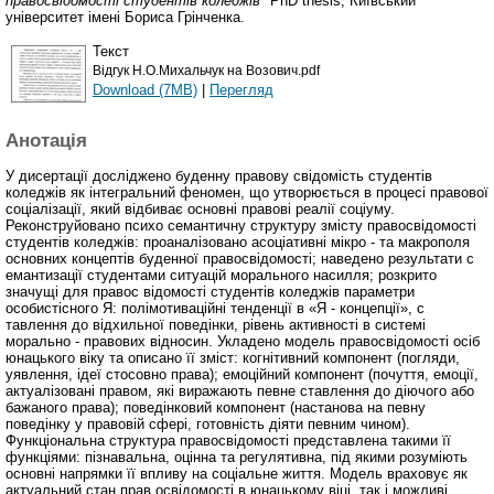
правосвідомості студентів коледжів"
PhD thesis, Київський
університет імені Бориса Грінченка.
Текст
Відгук Н.О.Михальчук на Возович.pdf
Download (7MB)
|
Перегляд
Анотація
У дисертації досліджено буденну правову свідомість студентів
коледжів як інтегральний феномен, що утворюється в процесі правової
соціалізації, який відбиває основні правові реалії соціуму.
Реконструйовано психо семантичну структуру змісту правосвідомості
студентів коледжів: проаналізовано асоціативні мікро - та макрополя
основних концептів буденної правосвідомості; наведено результати c
емантизації студентами ситуацій морального насилля; розкрито
значущі для правос відомості студентів коледжів параметри
особистісного Я: полімотиваційні тенденції в «Я - концепції», с
тавлення до відхильної поведінки, рівень активності в системі
морально - правових відносин. Укладено модель правосвідомості осіб
юнацького віку та описано її зміст: когнітивний компонент (погляди,
уявлення, ідеї стосовно права); емоційний компонент (почуття, емоції,
актуалізовані правом, які виражають певне ставлення до діючого або
бажаного права); поведінковий компонент (настанова на певну
поведінку у правовій сфері, готовність діяти певним чином).
Функціональна структура правосвідомості представлена такими її
функціями: пізнавальна, оцінна та регулятивна, під якими розуміють
основні напрямки її впливу на соціальне життя. Модель враховує як
актуальний стан прав освідомості в юнацькому віці, так і можливі