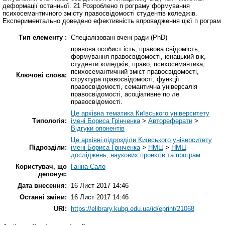
деформації останньої. 21 Розроблено п рограму формування
психосемантичного змісту правосвідомості студентів коледжів.
Експериментально доведено ефективність впровадження цієї п рограм
Тип елементу :
Спеціалізовані вчені ради (PhD)
правова особист ість, правова свідомість,
формування правосвідомості, юнацький вік,
студенти коледжів, право, психосемантика,
психосемантичний зміст правосвідомості,
Ключові слова:
структура правосвідомості, функції
правосвідомості, семантична універсалія
правосвідомості, асоціативне по ле
правосвідомості.
Це архівна тематика Київського університету
Типологія:
імені Бориса Грінченка
>
Автореферати
>
Відгуки опонентів
Це архівні підрозділи Київського університету
Підрозділи:
імені Бориса Грінченка
>
НМЦ
>
НМЦ
досліджень, наукових проектів та програм
Користувач, що
Ганна Сало
депонує:
Дата внесення:
16 Лист 2017 14:46
Останні зміни:
16 Лист 2017 14:46
URI:
https://elibrary.kubg.edu.ua/id/eprint/21068