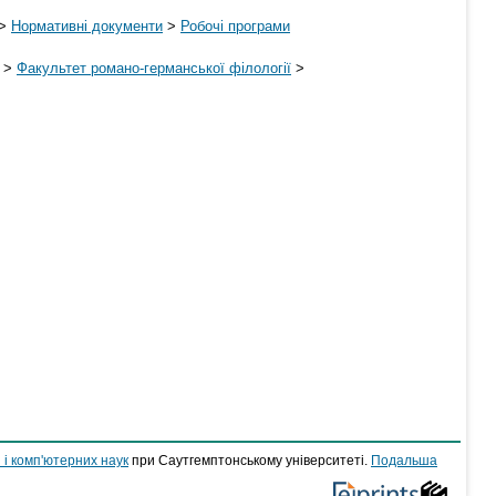
>
Нормативні документи
>
Робочі програми
>
Факультет романо-германської філології
>
 і комп'ютерних наук
при Саутгемптонському університеті.
Подальша