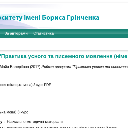
За авторами
Статистика
Практика усного та писемного мовлення (німе
 Майя Валеріївна
(2017)
Робоча програма "Практика усного та писемного
ння (німецька мова) 3 курс.PDF
ька мова) 3 курс
у :
Навчально-методичні матеріали