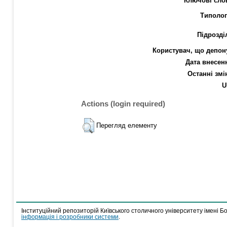
Ключові сло
Типолог
Підрозді
Користувач, що депон
Дата внесен
Останні змі
U
Actions (login required)
Перегляд елементу
Інституційний репозиторій Київського столичного університету імені Б
інформація і розробники системи
.