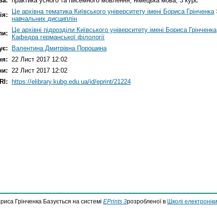
ва:
практика усного та писемного мовлення; німецька мова; 3 курс
Це архівна тематика Київського університету імені Бориса Грінченка
ія:
навчальних дисциплін
Це архівні підрозділи Київського університету імені Бориса Грінченка
ли:
Кафедра германської філології
ує:
Валентина Дмитрівна Порошина
ня:
22 Лист 2017 12:02
ни:
22 Лист 2017 12:02
RI:
https://elibrary.kubg.edu.ua/id/eprint/21224
ориса Грінченка Базується на системі
EPrints 3
розробленої в
Школі електроніки