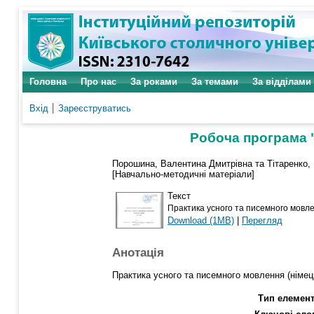
Головна
Про нас
За роками
За темами
За відділами
Вхід
Зареєструватись
Робоча програма "
Порошина, Валентина Дмитрівна
та
Тітаренко,
[Навчально-методичні матеріали]
Текст
Практика усного та писемного мовле
Download (1MB)
|
Перегляд
Анотація
Практика усного та писемного мовлення (німец
Тип елемент