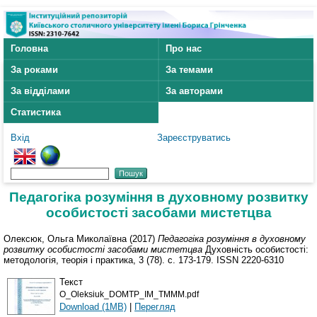
Головна
Про нас
За роками
За темами
За відділами
За авторами
Статистика
Вхід
Зареєструватись
Педагогіка розуміння в духовному розвитку
особистості засобами мистетцва
Олексюк, Ольга Миколаївна
(2017)
Педагогіка розуміння в духовному
розвитку особистості засобами мистетцва
Духовність особистості:
методологія, теорія і практика, 3 (78). с. 173-179. ISSN 2220-6310
Текст
O_Oleksiuk_DOMTP_IM_TMMM.pdf
Download (1MB)
|
Перегляд