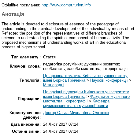
Офіційне посилання:
http://www.dompt.turion.info
Анотація
The article is devoted to disclosure of essence of the pedagogy of
understanding in the spiritual development of the individual by means of art.
Reflected the position of the representatives of different branches of
science to understanding the spiritual component of human activity. The
proposed mechanisms of understanding works of art in the educational
process of higher school.
Тип елементу :
Стаття
педагогіка розуміння; духовний розвиток;
Ключові слова:
особистість; засоби мистецтва; інтерпретація
Це архівна тематика Київського університету
Типологія:
імені Бориса Грінченка
>
Наукові конференції
>
Міжнародні
Це архівні підрозділи Київського університету
імені Бориса Грінченка
>
Факультет музичного
Підрозділи:
мистецтва і хореографії
>
Кафедра
музикознавства та музичної освіти
Користувач, що
Доктор Ольга Миколаївна Олексюк
депонує:
Дата внесення:
24 Лист 2017 07:14
Останні зміни:
24 Лист 2017 07:14