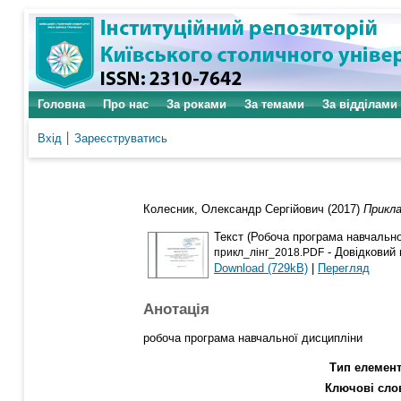
Головна
Про нас
За роками
За темами
За відділами
Вхід
Зареєструватись
Колесник, Олександр Сергійович
(2017)
Прикла
Текст (Робоча програма навчально
- Довідковий 
прикл_лінг_2018.PDF
Download (729kB)
|
Перегляд
Анотація
робоча програма навчальної дисципліни
Тип елемент
Ключові сло