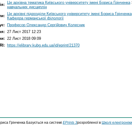
Це архівна тематика Київського університету імені Бориса Грінченка
ія:
навчальних дисциплін
Це архівні підрозділи Київського університету імені Бориса Грінченка
ли:
Кафедра германської філології
ує:
Професор Олександр Сергійович Колесник
ня:
27 Лист 2017 12:23
ни:
22 Лист 2018 09:09
RI:
https://elibrary.kubg.edu.ua/id/eprint/21370
ориса Грінченка Базується на системі
EPrints 3
розробленої в
Школі електроніки