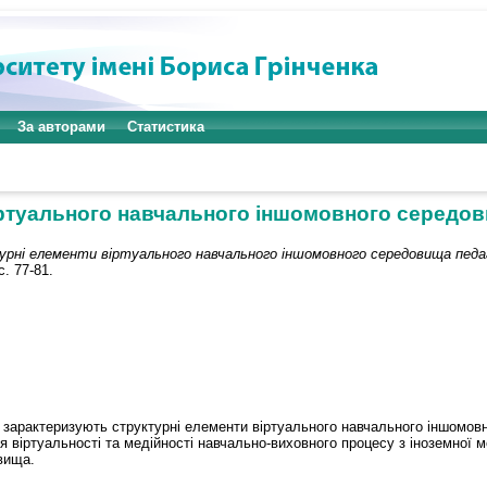
За авторами
Статистика
іртуального навчального іншомовного середов
рні елементи віртуального навчального іншомовного середовища педа
с. 77-81.
 зарактеризують структурні елементи віртуального навчального іншомов
я віртуальності та медійності навчально-виховного процесу з іноземної 
вища.