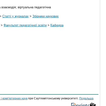
 взаємодія; віртуальна педагогічна
>
Статті у журналах
>
Збірники наукових
>
Факультет педагогічної освіти
>
Кафедра
 і комп'ютерних наук
при Саутгемптонському університеті.
Подальша