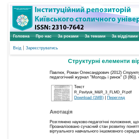
Головна
Про нас
За роками
За темами
За відділами
Вхід
Зареєструватись
Структурні елементи в
Павлюк, Роман Олександрович
(2012)
Структу
педагогічний журнал "Молодь і ринок" (3 (86)). 
Текст
R_Pavlyuk_M&R_3_FLMD_PI.pdf
Download (1MB)
|
Перегляд
Анотація
Розглянено науково-педагогічні положення, що
Проаналізовано сучасний стан розвитку понятт
віртуального навчального іншомовного середо