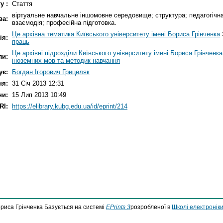
у :
Стаття
віртуальне навчальне іншомовне середовище; структура; педагогічна
ва:
взаємодія; професійна підготовка.
Це архівна тематика Київського університету імені Бориса Грінченка
ія:
праць
Це архівні підрозділи Київського університету імені Бориса Грінченка
ли:
іноземних мов та методик навчання
ує:
Богдан Ігорович Грицеляк
ня:
31 Січ 2013 12:31
ни:
15 Лип 2013 10:49
RI:
https://elibrary.kubg.edu.ua/id/eprint/214
ориса Грінченка Базується на системі
EPrints 3
розробленої в
Школі електроніки